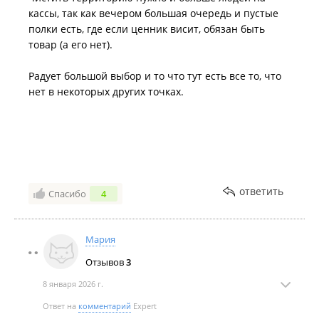
же ТЦ, однако жалобу через форму обратной связи
кассы, так как вечером большая очередь и пустые
оставил, на которую до сих пор не реагируют. Если
полки есть, где если ценник висит, обязан быть
так продолжится, направлю жалобу в
товар (а его нет).
Роспотребнадзор, пускай разбираются с их
неграмотными сотрудниками и с этой шаражкиной
Радует большой выбор и то что тут есть все то, что
конторой.
нет в некоторых других точках.
Дата посещения:
14.02.2026
Не понравилось:
Некомпетентность сотрудников и
нарушение Закона "О защите прав потребителей"
ответить
Спасибо
4
Мария
Отзывов
3
8 января 2026 г.
Ответ на
комментарий
Expert