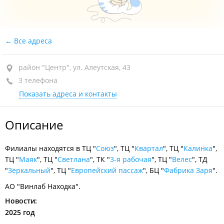
Все адреса
район "Центр", ул. Алеутская, 43
3 телефона
Показать адреса и контакты
Описание
Филиалы находятся в ТЦ "
Союз
", ТЦ "
Квартал
", ТЦ "
Калинка
",
ТЦ "
Маяк
", ТЦ "
Светлана
", ТК "
3-я рабочая
", ТЦ "
Велес
", ТД
"
Зеркальный
", ТЦ "
Европейский пассаж
", БЦ "
Фабрика Заря
".
АО "Винлаб Находка".
Новости:
2025 год