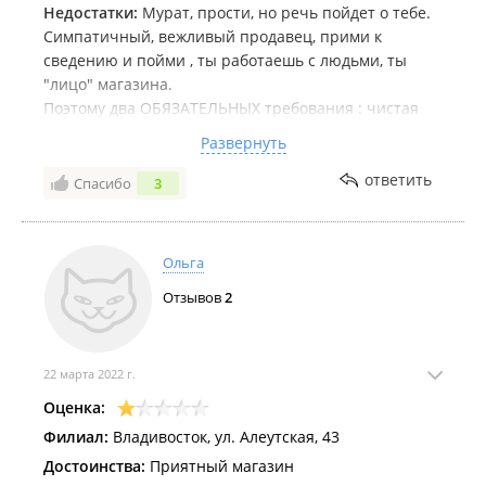
Недостатки:
Мурат, прости, но речь пойдет о тебе.
Симпатичный, вежливый продавец, прими к
сведению и пойми , ты работаешь с людьми, ты
"лицо" магазина.
Поэтому два ОБЯЗАТЕЛЬНЫХ требования : чистая
голова ( а для парня, это вообще не проблема, сунул
Развернуть
под душ-дунул феном и пошел, красивый и СВЕЖИЙ)
и хороший дезодорант (все понимаю, работа
ответить
Спасибо
3
физическая, таскать ящики, оформлять витрины и
тд), но ЗАПАХ от тебя чувствуется с порога, так не не
должно быть.
Ольга
Комментарий:
Минус звезда, только за это.
Отзывов
2
Девчонки, плиз, скиньтесь коллективом и подарите
коллеге на 23 февраля ( можно раньше :-))) )
шампунь-гель 2-в-1 и хороший дезик.
22 марта 2022 г.
Оценка:
Филиал:
Владивосток, ул. Алеутская, 43
Достоинства:
Приятный магазин