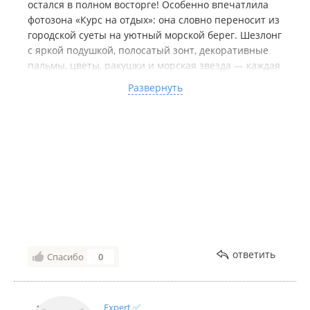
остался в полном восторге! Особенно впечатлила
фотозона «Курс на отдых»: она словно переносит из
городской суеты на уютный морской берег. Шезлонг
с яркой подушкой, полосатый зонт, декоративные
пальмы, цветы, ракушки и морская звезда — каждая
деталь продумана, хочется рассматривать и
Развернуть
фотографировать. Снимки получаются очень
атмосферными, сразу появляется настроение
отпуска.
Сам магазин приятно удивил: просторный, светлый,
с удобной навигацией и аккуратным оформлением.
Отдельно отмечу стильные вертикальные баннеры
с надписями — они здорово дополняют общий
дизайн. Приятно, когда торговая точка заботится не
только об ассортименте, но и о визуальном
комфорте покупателей. Обязательно загляну сюда
ещё!
ответить
Спасибо
0
Expert ✅