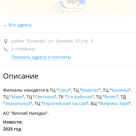
Все адреса
район "Баляева", ул. Баляева, 35 стр. 3
3 телефона
Показать адреса и контакты
Описание
Филиалы находятся в ТЦ "
Союз
", ТЦ "
Квартал
", ТЦ "
Калинка
",
ТЦ "
Маяк
", ТЦ "
Светлана
", ТК "
3-я рабочая
", ТЦ "
Велес
", ТД
"
Зеркальный
", ТЦ "
Европейский пассаж
", БЦ "
Фабрика Заря
".
АО "Винлаб Находка".
Новости:
2025 год