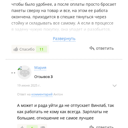
чтобы было удобнее, а после оплаты просто бросает
пакеты сверху на товар и все, на этом ее работа
окончена. приходится в спешке тянуться через
стойку и складывать все самому. А если в процессе
я задену чужую покупку, она упадет и разобьется,
кто будет ее оплачивать? На замечания не
Развернуть
реагирует - ехидно улыбается.
ответить
Спасибо
11
Комментарий:
Елена - ваша ложка дегтя в бочке
меда. Трудно оценивать ассортимент и цены, после
отвратительнейшего обслуживания. Ну не хочет
Мария
человек у вас работать! Ну не ее это место! Зачем
вы заставляете? Отпустите человека на биржу труда
Отзывов
3
с богом, пусть найдет себе работу по призванию.
19 июня 2025 г.
Ответ на
комментарий
Антон
А может и рада уйти да не отпускает Винлаб, так
как работать не кому как всегда. Зарплаты не
большие, отношение не самое лучшее
ответить