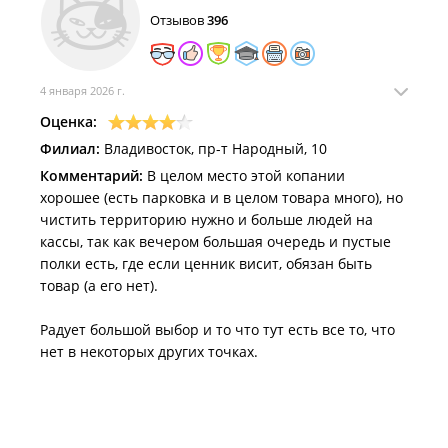
личность гражданина Российской Федерации, с
Отзывов
396
использованием информационных технологий".
Кассир впал в ступор и пошел консультироваться со
старшей сотрудницей, после чего они оба решили
мне истолковать, что якобы электронный паспорт
4 января 2026 г.
не может использоваться для подтверждения
Оценка:
личности при покупке алкоголя, заявив мне это в
Филиал:
Владивосток, пр-т Народный, 10
устной форме с явным упреком в «невежестве» -
Комментарий:
В целом место этой копании
офигенная клиентоориентированность.
хорошее (есть парковка и в целом товара много), но
Оскорбившись ушел и купил у их конкурентов в том
чистить территорию нужно и больше людей на
же ТЦ, однако жалобу через форму обратной связи
кассы, так как вечером большая очередь и пустые
оставил, на которую до сих пор не реагируют. Если
полки есть, где если ценник висит, обязан быть
так продолжится, направлю жалобу в
товар (а его нет).
Роспотребнадзор, пускай разбираются с их
неграмотными сотрудниками и с этой шаражкиной
Радует большой выбор и то что тут есть все то, что
конторой.
нет в некоторых других точках.
Дата посещения:
14.02.2026
Не понравилось:
Некомпетентность сотрудников и
нарушение Закона "О защите прав потребителей"