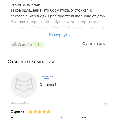
отвратительное
Такое ощущение что борматуха. Я стойкая к
алкоголю, что в один раз просто вывернуло от двух
бокалов. Вчера выпили бутылку за вечер и также
вывернуло. Откуда вообще берёте это г..... реально
беру вино в другом алкомаркете, все нормально. На
Развернуть
вкус даже ощущается качество. И не болею так как
ответить
Спасибо
5
после вашего. Как будто спирта нафигачилась.
Люди, есть ещё такие проблемы у кого то? Спасибо
Отзывы о компании
Евгений
Отзывов
1
29 июля 2026 г.
Оценка: