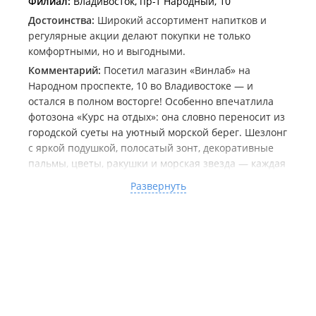
Филиал:
Владивосток, пр-т Народный, 10
Достоинства:
Широкий ассортимент напитков и
регулярные акции делают покупки не только
комфортными, но и выгодными.
Комментарий:
Посетил магазин «Винлаб» на
Народном проспекте, 10 во Владивостоке — и
остался в полном восторге! Особенно впечатлила
фотозона «Курс на отдых»: она словно переносит из
городской суеты на уютный морской берег. Шезлонг
с яркой подушкой, полосатый зонт, декоративные
пальмы, цветы, ракушки и морская звезда — каждая
деталь продумана, хочется рассматривать и
Развернуть
фотографировать. Снимки получаются очень
атмосферными, сразу появляется настроение
отпуска.
Сам магазин приятно удивил: просторный, светлый,
с удобной навигацией и аккуратным оформлением.
Отдельно отмечу стильные вертикальные баннеры
с надписями — они здорово дополняют общий
дизайн. Приятно, когда торговая точка заботится не