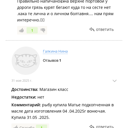
Правильно напичано👍на Верхне портовой у
дороги грязь курят бегают куда то на сесте нет
.кака те лична и о личном болтавня.... нам прям
интеречно.🤷‍♀️
ответить
1
Галкина Нина
Отзывов
1
31 мая 2025 г.
Достоинства:
Магазин класс
Недостатки:
нет
Комментарий:
рыбу купила Матье подкопченная в
масле дата изготовления 04 .04.2025г вонючая.
Купила 31.05 .2025.
ответить
Спасибо
1