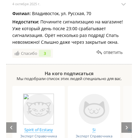
4 октября 2025 г.
Филиал:
Владивосток, ул. Русская, 70
Недостатки:
Почините сигнализацию на магазине!
Уже который день после 23:00 срабатывает
сигнализация. Орёт несколько раз подряд! Спать
невозможно! Слышно даже через закрытые окна.
ответить
Спасибо
3
На кого подписаться
Мы подобрали список этих людей специально для вас.
Spirit of Ecstasy
Si
Анге
Эксперт Справочника
Эксперт Справочника
Экс