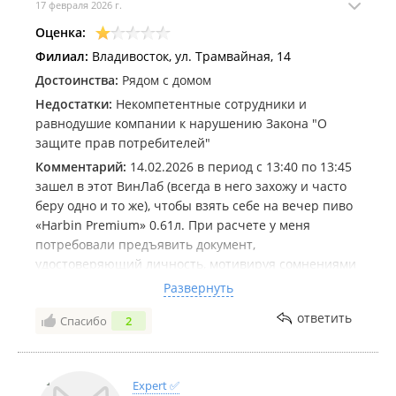
17 февраля 2026 г.
Оценка:
Филиал:
Владивосток, ул. Трамвайная, 14
Достоинства:
Рядом с домом
Недостатки:
Некомпетентные сотрудники и
равнодушие компании к нарушению Закона "О
защите прав потребителей"
Комментарий:
14.02.2026 в период с 13:40 по 13:45
зашел в этот ВинЛаб (всегда в него захожу и часто
беру одно и то же), чтобы взять себе на вечер пиво
«Harbin Premium» 0.61л. При расчете у меня
потребовали предъявить документ,
удостоверяющий личность, мотивируя сомнениями
в том, что я не достиг возраста совершеннолетия.
Развернуть
Паспорта я при себе не имел, потому я предложил
ответить
Спасибо
2
подтвердить свой возраст через Госуслуги, что
вправе сделать согласно указу Президента РФ от
18.09.2023 N 695 "О представлении сведений,
содержащихся в документах, удостоверяющих
Expert ✅