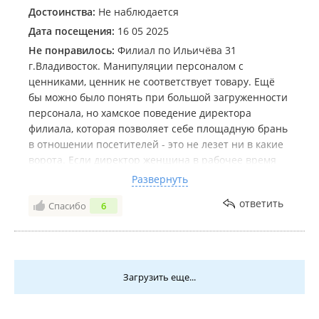
Достоинства:
Не наблюдается
Дата посещения:
16 05 2025
Не понравилось:
Филиал по Ильичёва 31
г.Владивосток. Манипуляции персоналом с
ценниками, ценник не соответствует товару. Ещё
бы можно было понять при большой загруженности
персонала, но хамское поведение директора
филиала, которая позволяет себе площадную брань
в отношении посетителей - это не лезет ни в какие
ворота. Если директор женщина в рабочее время
использует лексику типа.... пошёл***.. , *** катись
Развернуть
отсюда ..... то о чём можно говорить ? Какое это
ответить
Спасибо
6
лицо ВИНЛАБА ? В городе Владивостоке полно
хороших магазинов. Но с подобным соприкоснулся
впервые.
Загрузить еще...