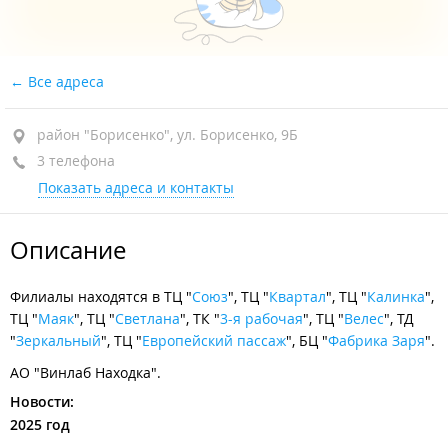
Все адреса
район "Борисенко", ул. Борисенко, 9Б
3 телефона
Показать адреса и контакты
Описание
Филиалы находятся в ТЦ "
Союз
", ТЦ "
Квартал
", ТЦ "
Калинка
",
ТЦ "
Маяк
", ТЦ "
Светлана
", ТК "
3-я рабочая
", ТЦ "
Велес
", ТД
"
Зеркальный
", ТЦ "
Европейский пассаж
", БЦ "
Фабрика Заря
".
АО "Винлаб Находка".
Новости:
2025 год