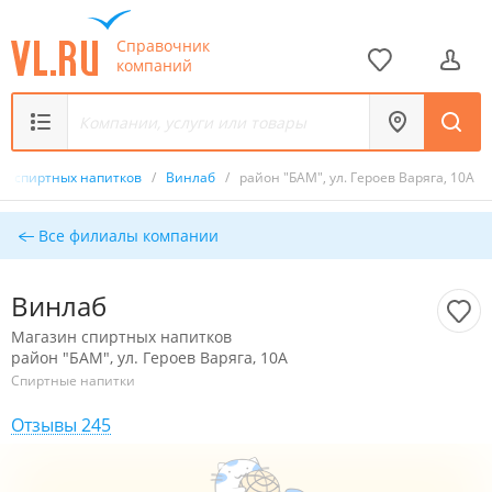
Справочник
компаний
н спиртных напитков
/
Винлаб
/
район "БАМ", ул. Героев Варяга, 10А
Все филиалы компании
Винлаб
Магазин спиртных напитков
район "БАМ", ул. Героев Варяга, 10А
Спиртные напитки
Отзывы 245