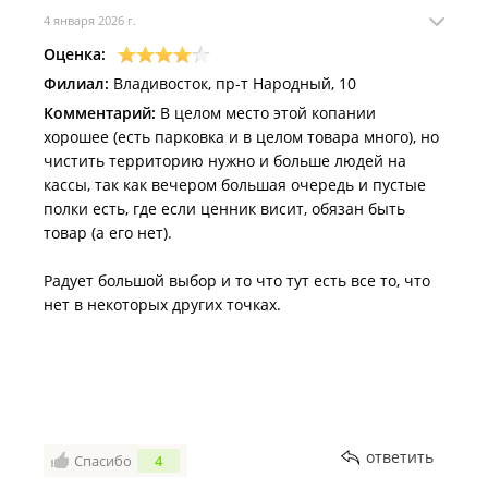
мне истолковать, что якобы электронный паспорт
4 января 2026 г.
не может использоваться для подтверждения
Оценка:
личности при покупке алкоголя, заявив мне это в
Филиал:
Владивосток, пр-т Народный, 10
устной форме с явным упреком в «невежестве» -
Комментарий:
В целом место этой копании
офигенная клиентоориентированность.
хорошее (есть парковка и в целом товара много), но
Оскорбившись ушел и купил у их конкурентов в том
чистить территорию нужно и больше людей на
же ТЦ, однако жалобу через форму обратной связи
кассы, так как вечером большая очередь и пустые
оставил, на которую до сих пор не реагируют. Если
полки есть, где если ценник висит, обязан быть
так продолжится, направлю жалобу в
товар (а его нет).
Роспотребнадзор, пускай разбираются с их
неграмотными сотрудниками и с этой шаражкиной
Радует большой выбор и то что тут есть все то, что
конторой.
нет в некоторых других точках.
Дата посещения:
14.02.2026
Не понравилось:
Некомпетентность сотрудников и
нарушение Закона "О защите прав потребителей"
ответить
Спасибо
4