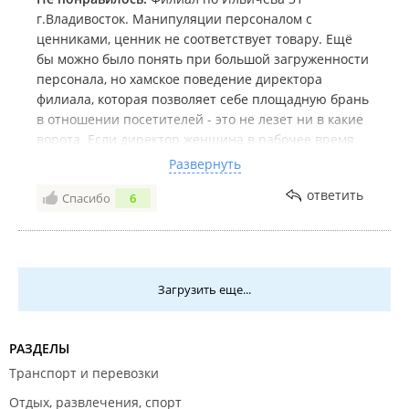
г.Владивосток. Манипуляции персоналом с
ценниками, ценник не соответствует товару. Ещё
бы можно было понять при большой загруженности
персонала, но хамское поведение директора
филиала, которая позволяет себе площадную брань
в отношении посетителей - это не лезет ни в какие
ворота. Если директор женщина в рабочее время
использует лексику типа.... пошёл***.. , *** катись
Развернуть
отсюда ..... то о чём можно говорить ? Какое это
ответить
Спасибо
6
лицо ВИНЛАБА ? В городе Владивостоке полно
хороших магазинов. Но с подобным соприкоснулся
впервые.
Загрузить еще...
РАЗДЕЛЫ
Транспорт и перевозки
Отдых, развлечения, спорт