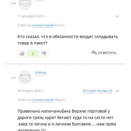
11 декабря 2025 г.
Ответ на
комментарий
Антон
Кто сказал, что в обязанности входит складывать
товар в пакет?
ответить
2
Алена.
28 января 2026 г.
История беседы (2)
Ответ на
комментарий
Мария
Правильно напичано👍на Верхне портовой у
дороги грязь курят бегают куда то на сесте нет
.кака те лична и о личном болтавня.... нам прям
интеречно.🤷‍♀️