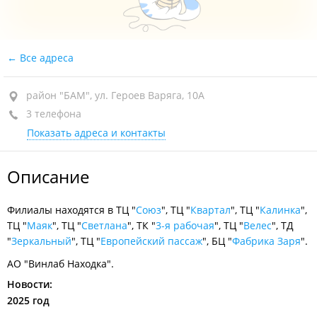
Все адреса
район "БАМ", ул. Героев Варяга, 10А
3 телефона
Показать адреса и контакты
Описание
Филиалы находятся в ТЦ "
Союз
", ТЦ "
Квартал
", ТЦ "
Калинка
",
ТЦ "
Маяк
", ТЦ "
Светлана
", ТК "
3-я рабочая
", ТЦ "
Велес
", ТД
"
Зеркальный
", ТЦ "
Европейский пассаж
", БЦ "
Фабрика Заря
".
АО "Винлаб Находка".
Новости:
2025 год