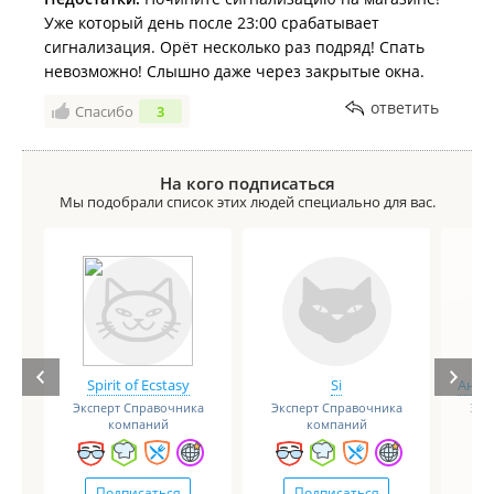
Уже который день после 23:00 срабатывает
сигнализация. Орёт несколько раз подряд! Спать
невозможно! Слышно даже через закрытые окна.
ответить
Спасибо
3
На кого подписаться
Мы подобрали список этих людей специально для вас.
Spirit of Ecstasy
Si
Анге
Эксперт Справочника
Эксперт Справочника
Экс
компаний
компаний
Подписаться
Подписаться