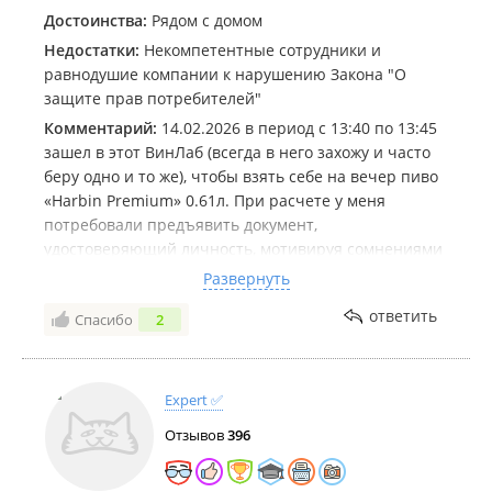
Достоинства:
Рядом с домом
Недостатки:
Некомпетентные сотрудники и
равнодушие компании к нарушению Закона "О
защите прав потребителей"
Комментарий:
14.02.2026 в период с 13:40 по 13:45
зашел в этот ВинЛаб (всегда в него захожу и часто
беру одно и то же), чтобы взять себе на вечер пиво
«Harbin Premium» 0.61л. При расчете у меня
потребовали предъявить документ,
удостоверяющий личность, мотивируя сомнениями
в том, что я не достиг возраста совершеннолетия.
Развернуть
Паспорта я при себе не имел, потому я предложил
ответить
Спасибо
2
подтвердить свой возраст через Госуслуги, что
вправе сделать согласно указу Президента РФ от
18.09.2023 N 695 "О представлении сведений,
содержащихся в документах, удостоверяющих
Expert ✅
личность гражданина Российской Федерации, с
Отзывов
396
использованием информационных технологий".
Кассир впал в ступор и пошел консультироваться со
старшей сотрудницей, после чего они оба решили