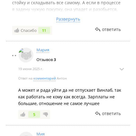
стойку и складывать все самому. А если в процессе
я задену чужую покупку, она упадет и разобьется,
кто будет ее оплачивать? На замечания не
Развернуть
реагирует - ехидно улыбается.
ответить
Спасибо
11
Комментарий:
Елена - ваша ложка дегтя в бочке
меда. Трудно оценивать ассортимент и цены, после
отвратительнейшего обслуживания. Ну не хочет
Мария
человек у вас работать! Ну не ее это место! Зачем
вы заставляете? Отпустите человека на биржу труда
Отзывов
3
с богом, пусть найдет себе работу по призванию.
19 июня 2025 г.
Ответ на
комментарий
Антон
А может и рада уйти да не отпускает Винлаб, так
как работать не кому как всегда. Зарплаты не
большие, отношение не самое лучшее
ответить
5
Мия