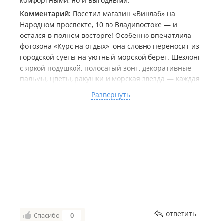
комфортными, но и выгодными.
Комментарий:
Посетил магазин «Винлаб» на
Народном проспекте, 10 во Владивостоке — и
остался в полном восторге! Особенно впечатлила
фотозона «Курс на отдых»: она словно переносит из
городской суеты на уютный морской берег. Шезлонг
с яркой подушкой, полосатый зонт, декоративные
пальмы, цветы, ракушки и морская звезда — каждая
деталь продумана, хочется рассматривать и
Развернуть
фотографировать. Снимки получаются очень
атмосферными, сразу появляется настроение
отпуска.
Сам магазин приятно удивил: просторный, светлый,
с удобной навигацией и аккуратным оформлением.
Отдельно отмечу стильные вертикальные баннеры
с надписями — они здорово дополняют общий
дизайн. Приятно, когда торговая точка заботится не
только об ассортименте, но и о визуальном
комфорте покупателей. Обязательно загляну сюда
ещё!
ответить
Спасибо
0