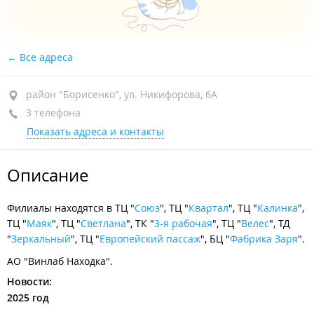
Все адреса
район "Борисенко", ул. Никифорова, 6А
3 телефона
Показать адреса и контакты
Описание
Филиалы находятся в ТЦ "
Союз
", ТЦ "
Квартал
", ТЦ "
Калинка
",
ТЦ "
Маяк
", ТЦ "
Светлана
", ТК "
3-я рабочая
", ТЦ "
Велес
", ТД
"
Зеркальный
", ТЦ "
Европейский пассаж
", БЦ "
Фабрика Заря
".
АО "Винлаб Находка".
Новости:
2025 год