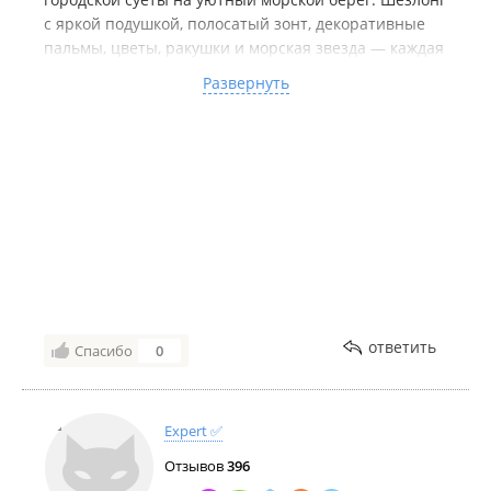
с яркой подушкой, полосатый зонт, декоративные
пальмы, цветы, ракушки и морская звезда — каждая
деталь продумана, хочется рассматривать и
Развернуть
фотографировать. Снимки получаются очень
атмосферными, сразу появляется настроение
отпуска.
Сам магазин приятно удивил: просторный, светлый,
с удобной навигацией и аккуратным оформлением.
Отдельно отмечу стильные вертикальные баннеры
с надписями — они здорово дополняют общий
дизайн. Приятно, когда торговая точка заботится не
только об ассортименте, но и о визуальном
комфорте покупателей. Обязательно загляну сюда
ещё!
ответить
Спасибо
0
Expert ✅
Отзывов
396