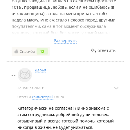
На днях заходила в винлаб на океанском проспекте
101а , продавщица Любовь, если я не ошибаюсь (в
очках женщина) , стала на меня кричать, чтоб я
надела маску, мне аж стало неловко перед другими
покупателями, сама в тот момент обслуживала
мужчину , который был без маски, у самой маска
висела на подбородке.
Развернуть
Флиртовала с этим мужчиной и просила у него
ответить
Спасибо
12
купить ей шоколад, когда на кассе очередь, может
это у вас нормальное явление.
Вчера я зашла выбрать себе бутылочку хорошего
Дарья
вина. Ситуация, эта же женщина, стала кричать на
молодого парня он продавец этого магазина , не
первый раз его там вижу, часто мне помогает с
22 ноября 2020 г.
выбором вина. Кричала она на матах, мне самой
стало неловко, я хотела посоветоваться по вину, но
Ответ на
комментарий
Ольга
у меня пропало желание, не хотелось уже грузить
Категорически не согласна! Лично знакома с
парня.
этим сотрудником, добрейшей души человек,
Я сама работаю в этой сфере и для меня такое
отзывчивый и всегда готовый помочь, который
недопустимо , нет желания приходить в ваш
никогда в жизни, не будет унижаться,
магазин и принимать негатив на себя ((((