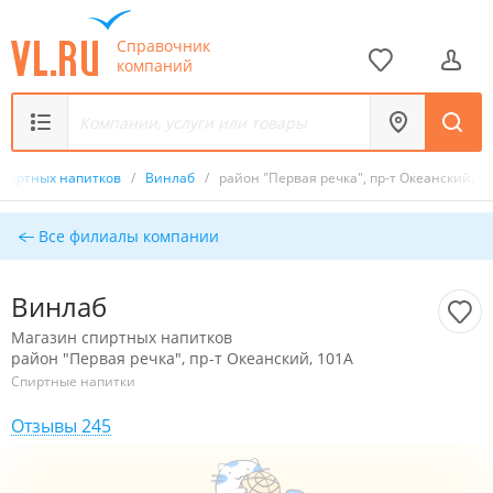
Справочник
компаний
спиртных напитков
/
Винлаб
/
район "Первая речка", пр-т Океанский, 1
Все филиалы компании
Винлаб
Магазин спиртных напитков
район "Первая речка", пр-т Океанский, 101А
Спиртные напитки
Отзывы 245