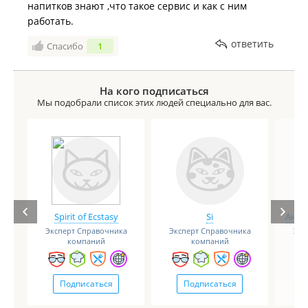
напитков знают ,что такое сервис и как с ним
работать.
ответить
Спасибо
1
На кого подписаться
Мы подобрали список этих людей специально для вас.
Spirit of Ecstasy
Si
Анге
Эксперт Справочника
Эксперт Справочника
Экс
компаний
компаний
Подписаться
Подписаться