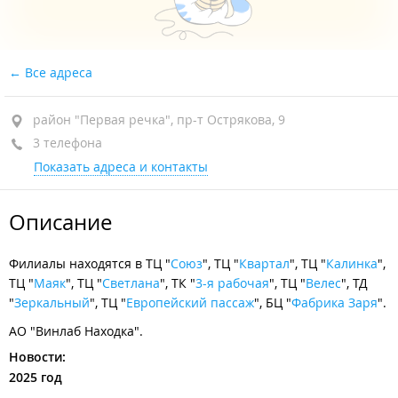
Все адреса
район "Первая речка", пр-т Острякова, 9
3 телефона
Показать адреса и контакты
Описание
Филиалы находятся в ТЦ "
Союз
", ТЦ "
Квартал
", ТЦ "
Калинка
",
ТЦ "
Маяк
", ТЦ "
Светлана
", ТК "
3-я рабочая
", ТЦ "
Велес
", ТД
"
Зеркальный
", ТЦ "
Европейский пассаж
", БЦ "
Фабрика Заря
".
АО "Винлаб Находка".
Новости:
2025 год