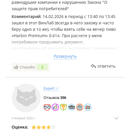
равнодушие компании к нарушению Закона "О
защите прав потребителей"
Комментарий:
14.02.2026 в период с 13:40 по 13:45
зашел в этот ВинЛаб (всегда в него захожу и часто
беру одно и то же), чтобы взять себе на вечер пиво
«Harbin Premium» 0.61л. При расчете у меня
потребовали предъявить документ,
удостоверяющий личность, мотивируя сомнениями
в том, что я не достиг возраста совершеннолетия.
Развернуть
Паспорта я при себе не имел, потому я предложил
ответить
Спасибо
2
подтвердить свой возраст через Госуслуги, что
вправе сделать согласно указу Президента РФ от
18.09.2023 N 695 "О представлении сведений,
содержащихся в документах, удостоверяющих
Expert ✅
личность гражданина Российской Федерации, с
Отзывов
396
использованием информационных технологий".
Кассир впал в ступор и пошел консультироваться со
старшей сотрудницей, после чего они оба решили
мне истолковать, что якобы электронный паспорт
4 января 2026 г.
не может использоваться для подтверждения
Оценка: