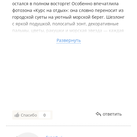
остался в полном восторге! Особенно впечатлила
фотозона «Курс на отдых»: она словно переносит из
городской суеты на уютный морской берег. Шезлонг
с яркой подушкой, полосатый зонт, декоративные
пальмы, цветы, ракушки и морская звезда — каждая
деталь продумана, хочется рассматривать и
Развернуть
фотографировать. Снимки получаются очень
атмосферными, сразу появляется настроение
отпуска.
Сам магазин приятно удивил: просторный, светлый,
с удобной навигацией и аккуратным оформлением.
Отдельно отмечу стильные вертикальные баннеры
с надписями — они здорово дополняют общий
дизайн. Приятно, когда торговая точка заботится не
только об ассортименте, но и о визуальном
комфорте покупателей. Обязательно загляну сюда
ещё!
ответить
Спасибо
0