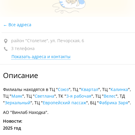
Все адреса
район "Столетие", ул. Печорская, 6
3 телефона
Показать адреса и контакты
Описание
Филиалы находятся в ТЦ "
Союз
", ТЦ "
Квартал
", ТЦ "
Калинка
",
ТЦ "
Маяк
", ТЦ "
Светлана
", ТК "
3-я рабочая
", ТЦ "
Велес
", ТД
"
Зеркальный
", ТЦ "
Европейский пассаж
", БЦ "
Фабрика Заря
".
АО "Винлаб Находка".
Новости:
2025 год