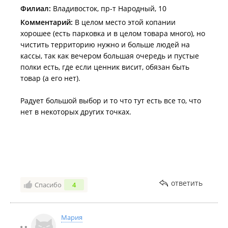
личности при покупке алкоголя, заявив мне это в
Филиал:
Владивосток, пр-т Народный, 10
устной форме с явным упреком в «невежестве» -
Комментарий:
В целом место этой копании
офигенная клиентоориентированность.
хорошее (есть парковка и в целом товара много), но
Оскорбившись ушел и купил у их конкурентов в том
чистить территорию нужно и больше людей на
же ТЦ, однако жалобу через форму обратной связи
кассы, так как вечером большая очередь и пустые
оставил, на которую до сих пор не реагируют. Если
полки есть, где если ценник висит, обязан быть
так продолжится, направлю жалобу в
товар (а его нет).
Роспотребнадзор, пускай разбираются с их
неграмотными сотрудниками и с этой шаражкиной
Радует большой выбор и то что тут есть все то, что
конторой.
нет в некоторых других точках.
Дата посещения:
14.02.2026
Не понравилось:
Некомпетентность сотрудников и
нарушение Закона "О защите прав потребителей"
ответить
Спасибо
4
Мария