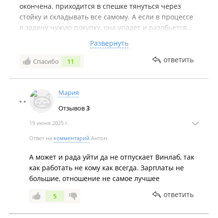
окончена. приходится в спешке тянуться через
стойку и складывать все самому. А если в процессе
я задену чужую покупку, она упадет и разобьется,
кто будет ее оплачивать? На замечания не
Развернуть
реагирует - ехидно улыбается.
ответить
Спасибо
11
Комментарий:
Елена - ваша ложка дегтя в бочке
меда. Трудно оценивать ассортимент и цены, после
отвратительнейшего обслуживания. Ну не хочет
Мария
человек у вас работать! Ну не ее это место! Зачем
вы заставляете? Отпустите человека на биржу труда
Отзывов
3
с богом, пусть найдет себе работу по призванию.
19 июня 2025 г.
Ответ на
комментарий
Антон
А может и рада уйти да не отпускает Винлаб, так
как работать не кому как всегда. Зарплаты не
большие, отношение не самое лучшее
ответить
5