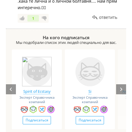
.кака те лична и о личном болтавня.... нам прям
интеречно.🤷‍♀️
ответить
1
На кого подписаться
Мы подобрали список этих людей специально для вас.
Spirit of Ecstasy
Si
Анге
Эксперт Справочника
Эксперт Справочника
Экс
компаний
компаний
Подписаться
Подписаться