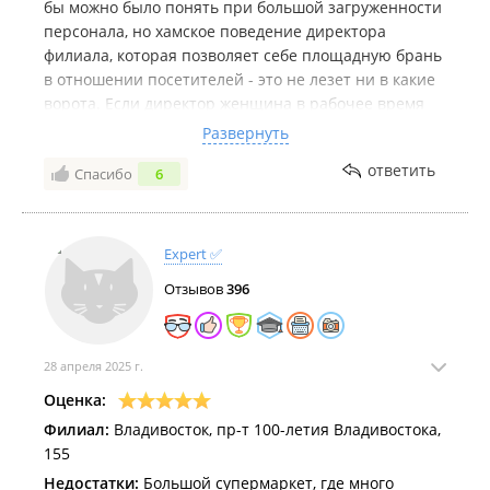
бы можно было понять при большой загруженности
персонала, но хамское поведение директора
филиала, которая позволяет себе площадную брань
в отношении посетителей - это не лезет ни в какие
ворота. Если директор женщина в рабочее время
использует лексику типа.... пошёл***.. , *** катись
Развернуть
отсюда ..... то о чём можно говорить ? Какое это
ответить
Спасибо
6
лицо ВИНЛАБА ? В городе Владивостоке полно
хороших магазинов. Но с подобным соприкоснулся
впервые.
Expert ✅
Отзывов
396
28 апреля 2025 г.
Оценка:
Филиал:
Владивосток, пр-т 100-летия Владивостока,
155
Недостатки:
Большой супермаркет, где много