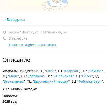
Все адреса
район "Центр", ул. Светланская, 59
3 телефона
Показать адреса и контакты
Описание
Филиалы находятся в ТЦ "
Союз
", ТЦ "
Квартал
", ТЦ "
Калинка
",
ТЦ "
Маяк
", ТЦ "
Светлана
", ТК "
3-я рабочая
", ТЦ "
Велес
", ТД
"
Зеркальный
", ТЦ "
Европейский пассаж
", БЦ "
Фабрика Заря
".
АО "Винлаб Находка".
Новости:
2025 год