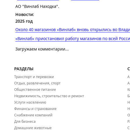
АО "Винлаб Находка".
Новости:
2025 год
Около 40 магазинов «Винлаб» вновь открылись во Влади
«Винлаб» приостановил работу магазинов по всей Росс
Загружаем комментарии...
РАЗДЕЛЫ
Транспорт и перевозки
А
Отдых, развлечения, спорт
А
Общественное питание
К
Недвижимость, строительство и ремонт
Б
Услуги населению
Н
Финансы и страхование
Н
Снабжение компаний
О
Для бизнеса
Р
Домашние животные
С