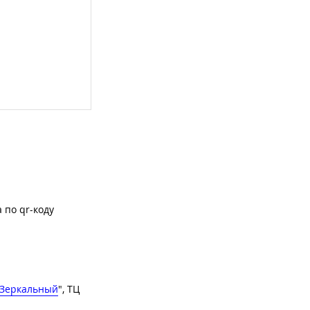
 по qr-коду
Зеркальный
", ТЦ