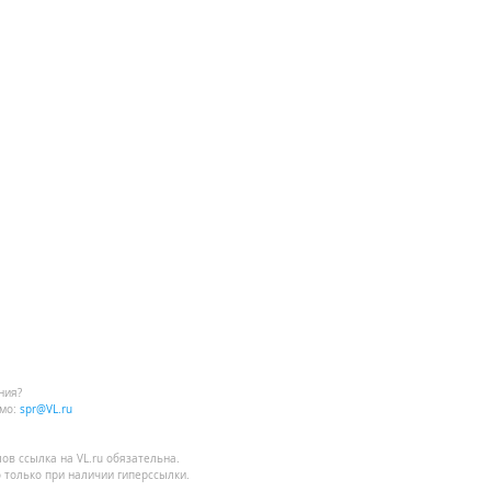
ния?
мо:
spr@VL.ru
лов
ссылка на VL.ru
обязательна.
 только при наличии гиперссылки.