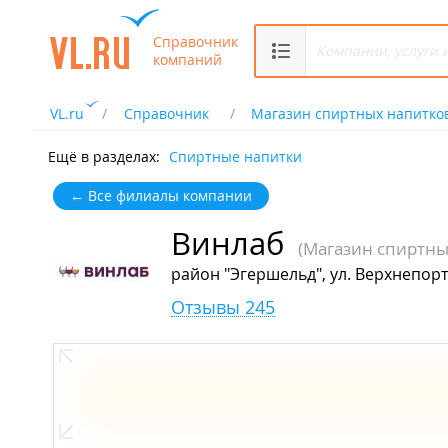
Справочник
компаний
VL.ru
Справочник
Магазин спиртных напитко
Ещё в разделах:
Спиртные напитки
← Все филиалы компании
Винлаб
(Магазин спиртны
район "Эгершельд", ул. Верхнепорт
Отзывы 245