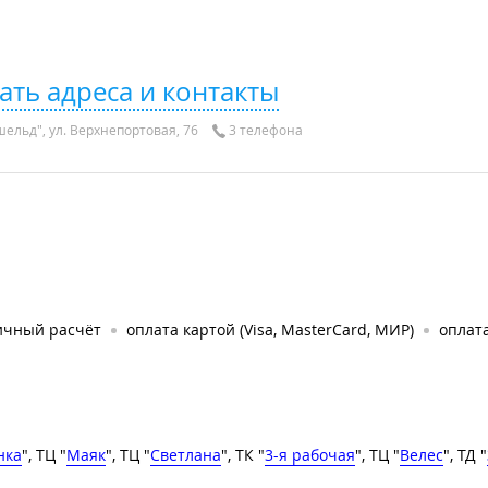
ать адреса и контакты
ельд", ул. Верхнепортовая, 76
3 телефона
ичный расчёт
оплата картой (Visa, MasterCard, МИР)
оплата
нка
", ТЦ "
Маяк
", ТЦ "
Светлана
", ТК "
3-я рабочая
", ТЦ "
Велес
", ТД "