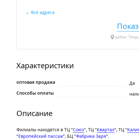
Все адреса
Показ
район "Эгерш
Характеристики
оптовая продажа
Да
Способы оплаты
нал
Описание
Филиалы находятся в ТЦ "
Союз
", ТЦ "
Квартал
", ТЦ "
Кали
"
Европейский пассаж
", БЦ "
Фабрика Заря
".