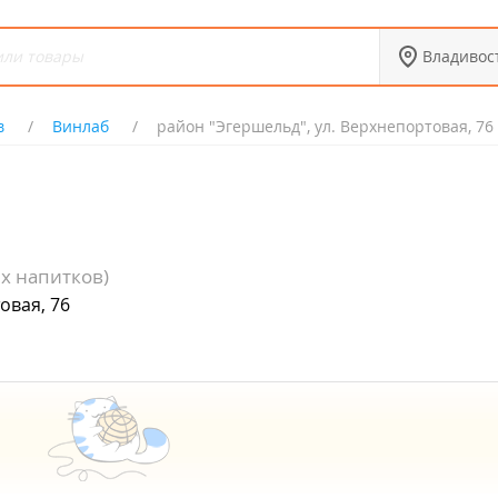
Владивос
в
Винлаб
район "Эгершельд", ул. Верхнепортовая, 76
х напитков)
овая, 76