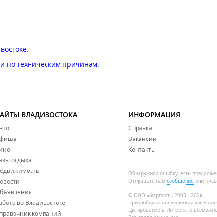
востоке.
ии по техническим причинам.
САЙТЫ ВЛАДИВОСТОКА
ИНФОРМАЦИЯ
вто
Справка
фиша
Вакансии
ино
Контакты
азы отдыха
едвижимость
Обнаружили ошибку, есть предложе
овости
Отправьте нам
сообщение
или пись
бъявления
© ООО «Фарпост», 2003—2026
абота во Владивостоке
При любом использовании материа
Цитирование в Интернете возможно
правочник компаний