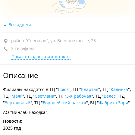
Все адреса
район "Снеговая", ул. Военное шоссе, 23
3 телефона
Показать адреса и контакты
Описание
Филиалы находятся в ТЦ "
Союз
", ТЦ "
Квартал
", ТЦ "
Калинка
",
ТЦ "
Маяк
", ТЦ "
Светлана
", ТК "
3-я рабочая
", ТЦ "
Велес
", ТД
"
Зеркальный
", ТЦ "
Европейский пассаж
", БЦ "
Фабрика Заря
".
АО "Винлаб Находка".
Новости:
2025 год