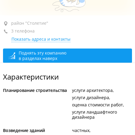
район "Столетие", пр-т 100-летия Владивостока, 53
район "Столетие"
3 телефона
+7 902 483-49-38
Показать адреса и контакты
+7 (423) 269-49-38
+7 (423) 268-57-66
Поднять эту компанию
в разделах наверх
сегодня закрыто
Характеристики
Планирование строительства
услуги архитектора
услуги дизайнера
оценка стоимости работ
услуги ландшафтного
дизайнера
Возведение зданий
частных