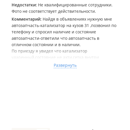
Недостатки:
Не квалифицированные сотрудники.
Фото не соответствует действительности.
Комментарий:
Найдя в объявлениях нужную мне
автозапчасть-катализатор на кузов 31 ,позвонил по
телефону и спросил наличие и состояние
автозапчасти-ответили что автозапчасть в
отличном состоянии и в наличии.
По приезду я увидел что катализатор
ударенный,состояние не ахти,сетка внутри
расколота и к тому же это катализатор на 32 кузов)))
Развернуть
Я только начинал искать катализатор и как он точно
выглядит не особо запомнил(чуть позже уже точно
знал как он выглядит)
Но во первых на нем было написано 32 кузов! Но
продавец упорно утверждал,что это неправильно
написано и это катализатор на 31 кузов!
Во вторых по большинству фото(и по
выставленному данным продавцом!) катализатор
выглядел совершенно по другому в отличии от
этого.