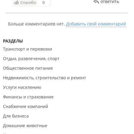
ответить
Спасибо
0
Ну и в третьих катализатор был в плохом состоянии
и от покупки я отказался.
Было в пустую потрачено время и деньги на не
Больше комментариев нет.
близкую дорогу до продавца.
Добавить свой комментарий
Ниже фото катализатора-1 фото-
Объявление,остальные фото -фактический товар
РАЗДЕЛЫ
Транспорт и перевозки
Отдых, развлечения, спорт
Общественное питание
Недвижимость, строительство и ремонт
Услуги населению
Финансы и страхование
Снабжение компаний
Для бизнеса
Домашние животные