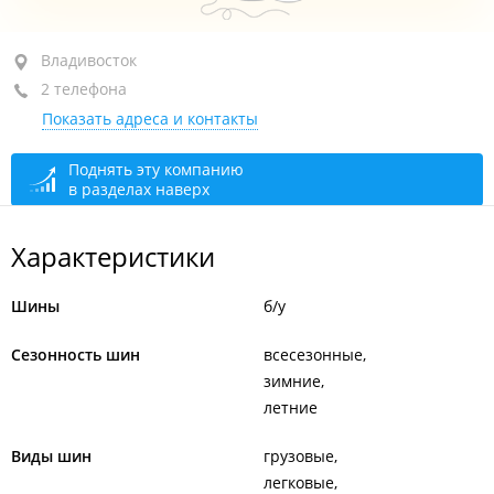
ул. Ландышевая, 61
Владивосток
2 телефона
+7 (423) 292-28-27
Показать адреса и контакты
+7 950 292-66-00
сегодня закрыто
Поднять эту компанию
в разделах наверх
Характеристики
Шины
б/у
Сезонность шин
всесезонные
зимние
летние
Виды шин
грузовые
легковые