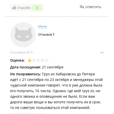
условия. Диалог дальше немного удивил:
"Отвечаешь?" Потом еще раз записал данные, что я
ответить
Спасибо
5
указывал в заявке в другом офисе. Приняли груз. 30
минут потрачено на 5-ти минутное дело. Сегодня
пятница 24 августа. Получатель в Хабаровске в
Мила
панике. Машина в сервисе. Груз прибудет только в
понедельник.
Отзывов
1
Если это читает кто-то из руководства:
- съездите в другие транспортные-посмотрите как
организован процесс приемки груза
23 октября 2017 г.
- наведите порядок на приемке
Оценка:
- дяденьку приемщика замените на более
Дата посещения:
21 сентября
клиентоориентированный персонал
- упростите приемку. Это должно занимать 5 минут.
Не понравилось:
Груз из Хабаровска до Питера
Подсмотрите у других как это делать.
идёт с 21 сентября по 23 октября и менеджеры этой
-ТТН без номера. Как отследить и узнать. Непонятно
чудесной компании говорят, что я уже должна была
его получить, 16 числа. Однако, где мой груз хз, ни
одного звонка и оповещения не было. Если вам
дороги ваши вещи и вы хотите получить их в срок,
то не советую пользоваться этой компанией.