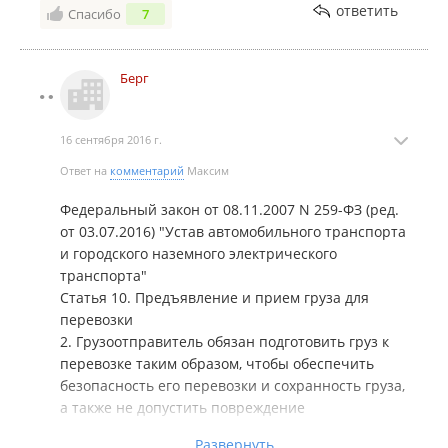
идти нам на встречу не стал, по итогу больше
ответить
Спасибо
7
желания работать с этой компанией у нас нет.
Берг
16 сентября 2016 г.
Ответ на
комментарий
Максим
Федеральный закон от 08.11.2007 N 259-ФЗ (ред.
от 03.07.2016) "Устав автомобильного транспорта
и городского наземного электрического
транспорта"
Статья 10. Предъявление и прием груза для
перевозки
2. Грузоотправитель обязан подготовить груз к
перевозке таким образом, чтобы обеспечить
безопасность его перевозки и сохранность груза,
а также не допустить повреждение
транспортного средства, контейнера.
Развернуть