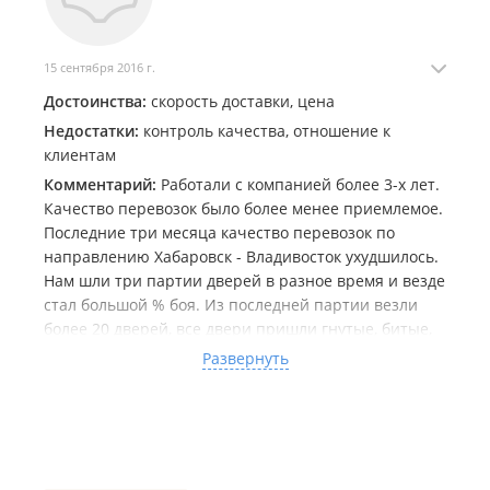
15 сентября 2016 г.
Достоинства:
скорость доставки, цена
Недостатки:
контроль качества, отношение к
клиентам
Комментарий:
Работали с компанией более 3-х лет.
Качество перевозок было более менее приемлемое.
Последние три месяца качество перевозок по
направлению Хабаровск - Владивосток ухудшилось.
Нам шли три партии дверей в разное время и везде
стал большой % боя. Из последней партии везли
более 20 дверей, все двери пришли гнутые, битые,
оказались выгнуты даже полотна дверей.
Развернуть
Обратились к руководству с отзывом об улучшения
ситуации и какой-то компенсации за то, чтобы как-
то восстановить товарный вид товара. Директор
признал факт того, что у них в Хабаровске в этот
период были проблемы с персоналом, но как-то