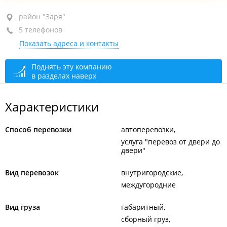
район "Заря", пр-т 100-летия Владивостока, 161А
район "Заря"
5 телефонов
+7 924 330-44-05
грузоперевозки
Показать адреса и контакты
+7 924 330-43-23
грузоперевозки
+7 (423) 231-80-52
грузоперевозки
Поднять эту компанию
в разделах наверх
+7 (423) 234-00-15
+7 (423) 231-38-72
Характеристики
сегодня закрыто
Способ перевозки
автоперевозки
услуга "перевоз от двери до
двери"
Вид перевозок
внутригородские
междугородние
Вид груза
габаритный
сборный груз