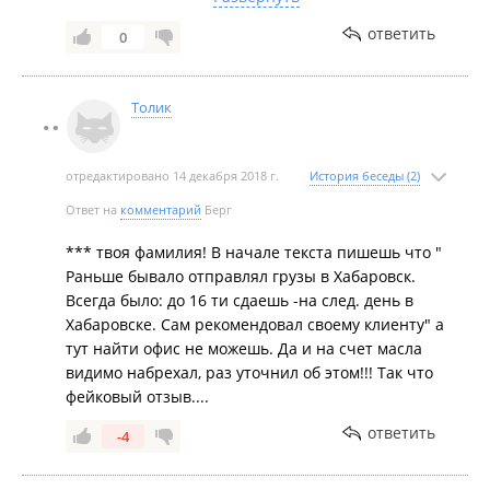
...Клиент не выполнил Условия перевозки и
отказался от предложенной нами, услуги по
ответить
0
упаковке и обрешетке! О чем наглядно
подписано в ТТН при сдаче груза
ОТПРАВИТЕЛЕМ! А так же, не было претензии по
Толик
окончанию перевозки ,о чем так же
свидетельствует подпись в акте приемке груза
ПОЛУЧАТЕЛЕМ! Обозначенные документы у нас
отредактировано 14 декабря 2018 г.
История беседы (2)
присутствуют и Вы в праве обратиться в суд за
Ответ на
комментарий
Берг
справедливым решением! А предъявлять нам
после этого..типа -А не оплатите ли нную сумму...
*** твоя фамилия! В начале текста пишешь что "
считаем не правильным,согласно ДОКУМЕНТАМ!
Раньше бывало отправлял грузы в Хабаровск.
Спасибо за отзыв!
Всегда было: до 16 ти сдаешь -на след. день в
Хабаровске. Сам рекомендовал своему клиенту" а
тут найти офис не можешь. Да и на счет масла
видимо набрехал, раз уточнил об этом!!! Так что
фейковый отзыв....
ответить
-4