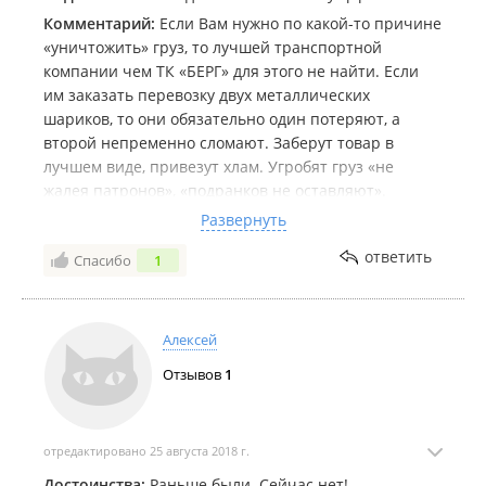
Комментарий:
Если Вам нужно по какой-то причине
«уничтожить» груз, то лучшей транспортной
компании чем ТК «БЕРГ» для этого не найти. Если
им заказать перевозку двух металлических
шариков, то они обязательно один потеряют, а
второй непременно сломают. Заберут товар в
лучшем виде, привезут хлам. Угробят груз «не
жалея патронов», «подранков не оставляют».
Отправили из Владивостока в Хабаровск достаточно
Развернуть
дорогой груз, три новых станка, в Хабаровск пришло
ответить
Спасибо
1
то, что станками уже назвать было сложно.
Написали претензию, в ответ «Сами виноваты,
нужно было упаковывать». При этом ссылаются на
транспортную накладную, заполняемую их
Алексей
оператором. В накладной обязательно указывают
Отзывов
1
что упаковка не соответствует требованиям, что
груз не хрупкий, что он обязательно негабаритный.
Заводская упаковка, состоящая из металла их,
видите ли, не устраивает, хрупкая. Решать вопрос
отредактировано 25 августа 2018 г.
возмещения ущерба по существу не желают,
Достоинства:
Раньше были. Сейчас нет!