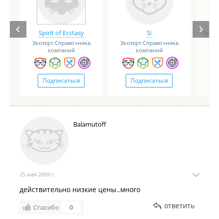
Spirit of Ecstasy
Si
Анге
Эксперт Справочника
Эксперт Справочника
Экс
компаний
компаний
Подписаться
Подписаться
Balamutoff
25 мая 2009 г.
действительно низкие цены..много
ответить
Спасибо
0