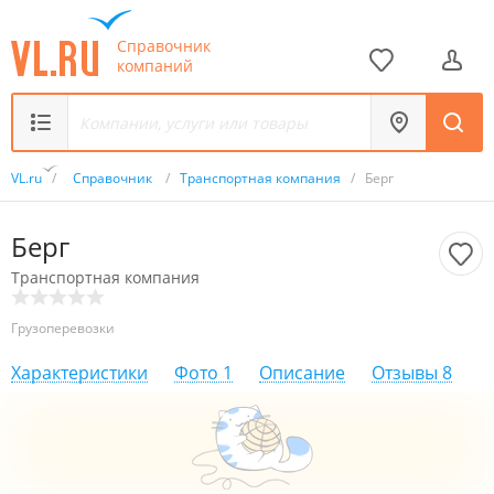
Справочник
компаний
VL.ru
/
Справочник
/
Транспортная компания
/
Берг
Берг
Транспортная компания
Грузоперевозки
Характеристики
Фото
1
Описание
Отзывы
8