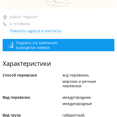
район "Чуркин", ул. Березовая, 25 стр. 22
район "Чуркин"
2 телефона
оф. 310
Показать адреса и контакты
+7 (423) 227-49-55
приемная
+7 (423) 227-85-37
тел./факс
Поднять эту компанию
в разделах наверх
сегодня закрыто
Характеристики
Способ перевозки
ж/д перевозки
морские и речные
перевозки
Вид перевозок
междугородние
международные
Вид груза
габаритный