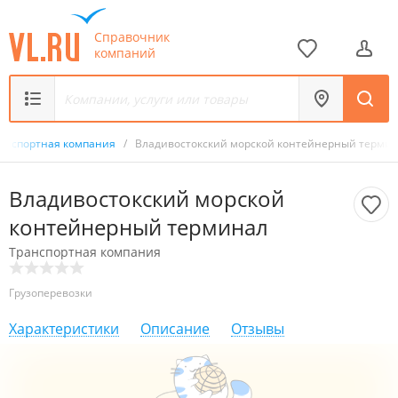
Справочник
компаний
анспортная компания
/
Владивостокский морской контейнерный терми
Владивостокский морской
контейнерный терминал
Транспортная компания
Грузоперевозки
Характеристики
Описание
Отзывы