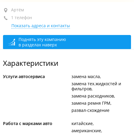
Артём, ул. Фрунзе, 74А
Артём
1 телефон
+7 924 244-28-25
Показать адреса и контакты
закрыто, откроется в 09:00
Поднять эту компанию
в разделах наверх
Характеристики
Услуги автосервиса
замена масла
замена тех.жидкостей и
фильтров
замена расходников
замена ремня ГРМ
развал-схождение
Работа с марками авто
китайские
американские