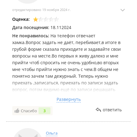
отредактировано 19 ноября 2024 г.
Оценка:
Дата посещения:
18.112024
Не понравилось:
На телефон отвечает
хамка.Вопрос задать не даёт, перебивает,в итоге в
грубой форме сказала приходите и задавайте свои
вопросы на месте.Во первых я живу далеко и мне
прийти чтоб спросить не очень удобно,во вторых
мне чтобы прийти нужно знать с чем.В общем не
понятно зачем там дежурный. Теперь нужно
приехать ,записаться, приехать по записи задать
вопрос, потом видимо ещё по записи решашать
свои дела.К военкомату в целом один вопрос
Развернуть
остался.Вы когда персонал подбираете у вас
сотрудники психиатра проходят?
ответить
Спасибо
3
Ольга