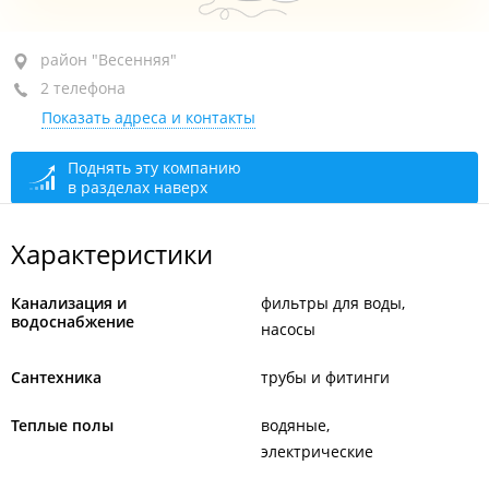
район "Весенняя", ул. Заречная, 35/1
район "Весенняя"
2 телефона
+7 (423) 274-77-42
Показать адреса и контакты
+7 914 704-77-42
сегодня закрыто
Поднять эту компанию
в разделах наверх
Характеристики
Канализация и
фильтры для воды
водоснабжение
насосы
Сантехника
трубы и фитинги
Теплые полы
водяные
электрические