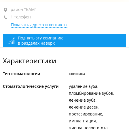
район "БАМ", ул. Ульяновская, 7
район "БАМ"
1 телефон
ТЦ " Восток-City", 3-й этаж, оф. 306
Показать адреса и контакты
+7 (423) 280-83-03
закрыто, откроется в 09:00
Поднять эту компанию
в разделах наверх
Характеристики
Тип стоматологии
клиника
Стоматологические услуги
удаление зуба
пломбирование зубов
лечение зуба
лечение дёсен
протезирование
имплантация
чистка полости рта