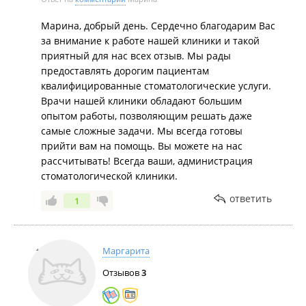
удивление зуб стоит без коронки. Фото прилагаю.
(За такие зубы врачи не берутся).
Марина, добрый день. Сердечно благодарим Вас
Была реставрация первого переднего слева зуба.
за внимание к работе нашей клиники и такой
Отколот бок. Фото прилагаю.
приятный для нас всех отзыв. Мы рады
О врачае: Педантичность, аккуратность в работе.
предоставлять дорогим пациентам
Большое желание врача Петрищевой В. сделать
квалифицированные стоматологические услуги.
ваши зубы красивее и здоровее. Регулярно делается
Врачи нашей клиники обладают большим
до приёма и после массаж зубов! Для всех клиентов,
опытом работы, позволяющим решать даже
я прям этого жду. Реально кайф! Бывают времена,
самые сложные задачи. Мы всегда готовы
что я засыпала на стоматологическом кресле. Я не
прийти вам на помощь. Вы можете на нас
одна такая. Посещение стоматолога проходит в
рассчитывать! Всегда ваши, администрация
удовольствие и без стрессов. Мой возраст 45 + + и я
стоматологической клиники.
имею все свои зубы. Фото в подтверждение
ответить
1
прилагаю.
Чем чаще в выходите, тем дешевле обходятся вам
ваши зубы.
Рекомендую. Останетесь довольны. Отзыв от души.
Маргарита
Отзывов
3