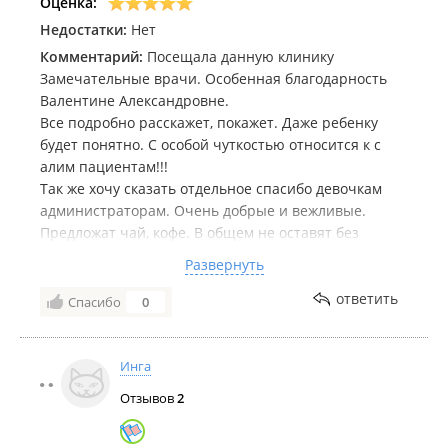
Оценка:
Недостатки:
Нет
Комментарий:
Посещала данную клинику
Замечательные врачи. Особенная благодарность
Валентине Александровне.
Все подробно расскажет, покажет. Даже ребенку
будет понятно. С особой чуткостью относится к с
алим пациентам!!!
Так же хочу сказать отдельное спасибо девочкам
администраторам. Очень добрые и вежливые.
Предложат чай, кофе. В общем не оставят без
внимания!
Развернуть
Атмосфера и обстановка очень приятная.
Приду сюда и ещё не раз, если будет надо.
ответить
Спасибо
0
В общем, рекомендую данную клинику! Не
пожалеете!!!
Инга
Отзывов
2