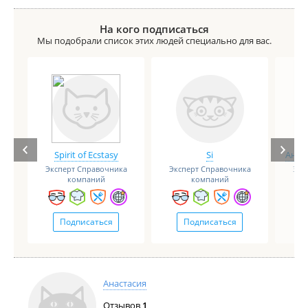
На кого подписаться
Мы подобрали список этих людей специально для вас.
Spirit of Ecstasy
Si
Анге
Эксперт Справочника
Эксперт Справочника
Экс
компаний
компаний
Подписаться
Подписаться
Анастасия
Отзывов
1