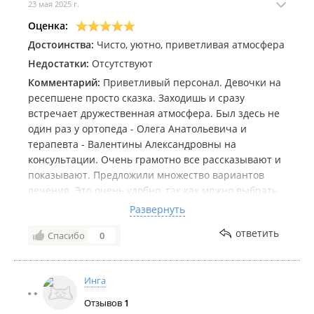
23 мая 2025 г.
Оценка:
Достоинства:
Чисто, уютно, приветливая атмосфера
Недостатки:
Отсутствуют
Комментарий:
Приветливый персонал. Девочки на
ресепшене просто сказка. Заходишь и сразу
встречает дружественная атмосфера. Был здесь не
один раз у ортопеда - Олега Анатольевича и
терапевта - Валентины Александровны на
консультации. Очень грамотно все рассказывают и
показывают. Предложили множество вариантов
лечения. Это очень удобно, так как можно выбрать
удобный для себя. Никаких вопросов после такой
Развернуть
консультации не осталось. Очень доволен. После
ответить
Спасибо
0
такого не хочется идти ни к кому другому. Планирую
у них лечиться в дальнейшем!
Инга
Отзывов
1