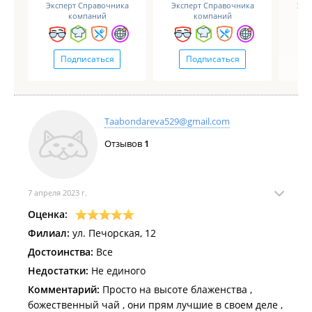
Эксперт Справочника
Эксперт Справочника
Экс
компаний
компаний
Подписаться
Подписаться
Taabondareva529@gmail.com
Отзывов
1
7 апреля 2023 г.
Оценка:
Филиал:
ул. Печорская, 12
Достоинства:
Все
Недостатки:
Не единого
Комментарий:
Просто на высоте блаженства ,
божественный чай , они прям лучшие в своем деле ,