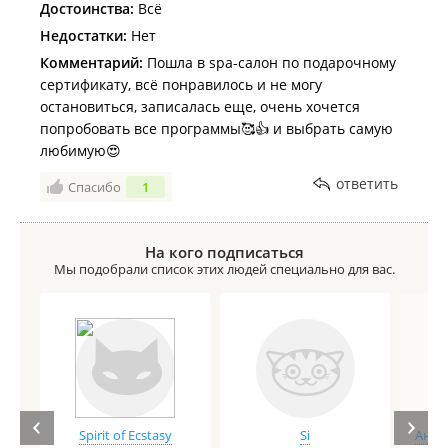
еще более печальный факт, что на сайте нет связи
Достоинства:
Всё
с отделом контроля качества, быть может его и не
Недостатки:
Нет
существует. Только непосредственно с
Комментарий:
Пошла в spa-салон по подарочному
администратором салона, у которого нет ответов на
сертификату, всё понравилось и не могу
мои вопросы зачем нужна анкета. Мне лишь
остановиться, записалась еще, очень хочется
ответили, что если я хочу проработать что-то
попробовать все программы🥰👍 и выбрать самую
отдельно, нужно взять дополнительный массаж и
любимую😍
заплатить.
ответить
Спасибо
1
На кого подписаться
Мы подобрали список этих людей специально для вас.
Spirit of Ecstasy
Si
Анге