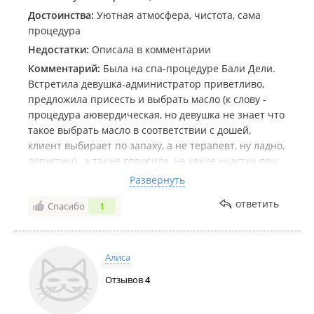
Достоинства:
Уютная атмосфера, чистота, сама
процедура
Недостатки:
Описала в комментарии
Комментарий:
Была на спа-процедуре Бали Дели.
Встретила девушка-администратор приветливо,
предложила присесть и выбрать масло (к слову -
процедура аювердическая, но девушка не знает что
такое выбрать масло в соответствии с дошей,
клиент выбирает по запаху, а не терапевт, ну ладно,
допустим) , а также спросила, на какие участки при
массаже сделать акцент, затем принесла
Развернуть
приветственный чай, я только успела отхлебнуть
ответить
Спасибо
1
глоток, как мне предложили пройти в комнату
переодеться. Ванночка для ног была проведена
наскоряк, затем я прошла на спа процедуру. Сама
процедура понравилась, хотя зачем было
Алиса
спрашивать, каким участкам тела уделить особое
Отзывов
4
внимание, если этого сделано не было, как я прочла
отзывы ранее, видимо, это просто такой регламент.