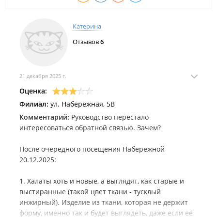
Хаммам;
Ванны;
Экзотический балийский интерьер.
Катерина
Есть подарочные сертификаты на любую сумму.
Отзывов
6
ООО "Джаму".
21 декабря 2025 г.
Оценка:
Филиал:
ул. Набережная, 5В
Комментарий:
Руководство перестало
интересоваться обратной связью. Зачем?
После очередного посещения Набережной
20.12.2025:
1. Халаты хоть и новые, а выглядят, как старые и
выстиранные (такой цвет ткани - тусклый
инжирный). Изделие из ткани, которая не держит
форму, именно так и будет выглядеть, даже если её