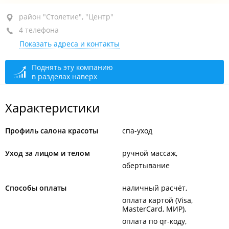
район "Столетие", ул. Печорская, 12
район "Столетие", "Центр"
4 телефона
+7 (423) 233-65-15
Показать адреса и контакты
+7 908 993-61-16
закрыто, откроется в 10:00
Поднять эту компанию
в разделах наверх
Характеристики
Профиль салона красоты
спа-уход
Уход за лицом и телом
ручной массаж
обертывание
Способы оплаты
наличный расчёт
оплата картой (Visa,
MasterCard, МИР)
оплата по qr-коду