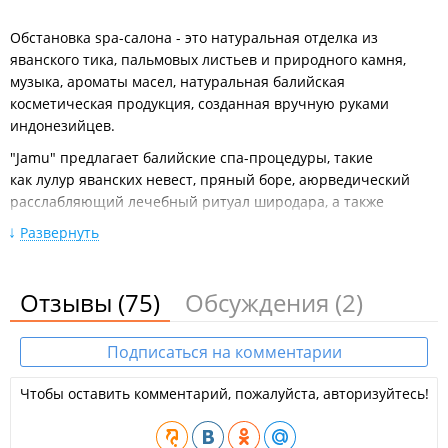
Обстановка spa-салона - это натуральная отделка из
яванского тика, пальмовых листьев и природного камня,
музыка, ароматы масел, натуральная балийская
косметическая продукция, созданная вручную руками
индонезийцев.
"Jamu" предлагает балийские спа-процедуры, такие
как лулур яванских невест, пряный боре, аюрведический
расслабляющий лечебный ритуал широдара, а также
различные виды массажа, выполняемые
Развернуть
профессиональными балийскими спа-терапевтами. Спа-
салон предлагает парную хамама с целебной гималайской
солью и ароматическими маслами или молочную ванну.
Отзывы
(75)
Обсуждения
(2)
Jamu Rest.
Подписаться на комментарии
Балийский спа-салон "Jamu Rest" находится на берегу бухты
Уссурийского залива в Комплексе отдыха "Маяк".
Чтобы оставить комментарий, пожалуйста, авторизуйтесь!
Спа-салон "Jamu" предлагает:
Балийских мастеров;
10 видов массажей и спа-программ;