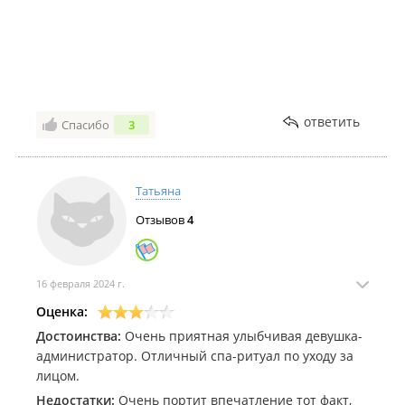
с ванной тоже не знает! На выходе платим 18 ты. …
не скидки не извинений 😂 мы с мужем в шоке 😂
ответить
Спасибо
3
Татьяна
Отзывов
4
16 февраля 2024 г.
Оценка:
Достоинства:
Очень приятная улыбчивая девушка-
администратор. Отличный спа-ритуал по уходу за
лицом.
Недостатки:
Очень портит впечатление тот факт,