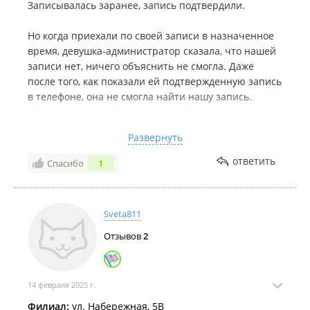
Записывалась заранее, запись подтвердили.
Но когда приехали по своей записи в назначенное
время, девушка-администратор сказала, что нашей
записи нет, ничего объяснить не смогла. Даже
после того, как показали ей подтвержденную запись
в телефоне, она не смогла найти нашу запись.
В итоге проблема решена не была, услугу не
Развернуть
оказали, полнейшее разочарование и испорченное
настроение.
ответить
Спасибо
1
Такой неквалифицированный персонал и
невнимательный сервис испортили впечатление о
Sveta811
салоне, который, к слову, ранее неоднократно
посещали. После сегодняшнего инцидента пропало
Отзывов
2
всякое желание сюда возвращаться.
Если уж вы претендуете на статус одного из лучших
14 февраля 2025 г.
салонов в городе, будьте добры соответствовать.
Филиал:
ул. Набережная, 5В