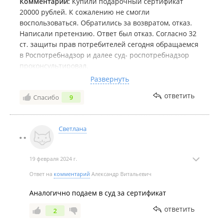
Комментарий:
Купили подарочный сертификат
20000 рублей. К сожалению не смогли
воспользоваться. Обратились за возвратом, отказ.
Написали претензию. Ответ был отказ. Согласно 32
ст. защиты прав потребителей сегодня обращаемся
в Роспотребнадзор и далее суд- роспотребнадзор
проконсультировал.
Более того сам сертификат имеет срок годности, что
Развернуть
уже нарушает закон о защите прав потребителей
ответить
Спасибо
9
ограничивая их права.
Будем подавать в суд на них в частности на Б***
Е.С. как ответственное лицо
Светлана
19 февраля 2024 г.
Ответ на
комментарий
Александр Витальевич
Аналогично подаем в суд за сертификат
ответить
2