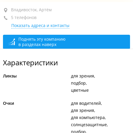
район "Трудовое", ул. Лермонтова, 77Б
Владивосток, Артём
5 телефонов
ТЦ "Андромеда"
Показать адреса и контакты
+7 924 136-02-05
открыто: 10:00–18:00
Поднять эту компанию
в разделах наверх
Характеристики
Линзы
для зрения
подбор
цветные
Очки
для водителей
для зрения
для компьютера
солнцезащитные
подбор