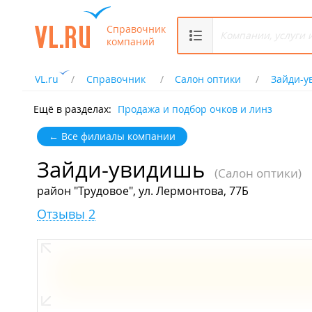
Справочник
компаний
VL.ru
Справочник
Салон оптики
Зайди-у
Ещё в разделах:
Продажа и подбор очков и линз
← Все филиалы компании
Зайди-увидишь
(Салон оптики)
район "Трудовое", ул. Лермонтова, 77Б
Отзывы 2