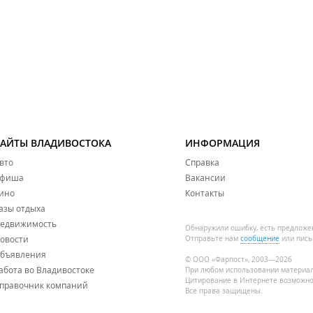
САЙТЫ ВЛАДИВОСТОКА
ИНФОРМАЦИЯ
вто
Справка
фиша
Вакансии
ино
Контакты
азы отдыха
едвижимость
Обнаружили ошибку, есть предложе
овости
Отправьте нам
сообщение
или пись
бъявления
© ООО «Фарпост», 2003—2026
абота во Владивостоке
При любом использовании материа
Цитирование в Интернете возможно
правочник компаний
Все права защищены.