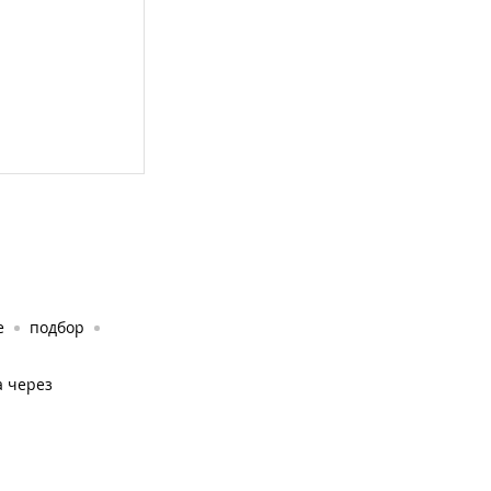
е
подбор
а через