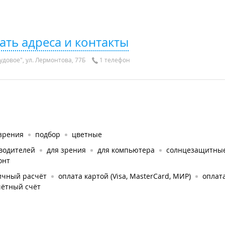
ать адреса и контакты
удовое", ул. Лермонтова, 77Б
1 телефон
 зрения
подбор
цветные
 водителей
для зрения
для компьютера
солнцезащитны
онт
ичный расчёт
оплата картой (Visa, MasterCard, МИР)
оплат
чётный счёт