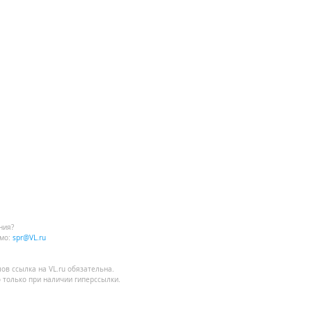
ния?
мо:
spr@VL.ru
лов
ссылка на VL.ru
обязательна.
 только при наличии гиперссылки.