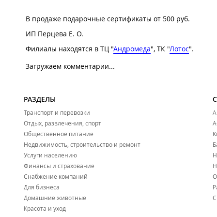
В продаже подарочные сертификаты от 500 руб.
ИП Перцева Е. О.
Филиалы находятся в ТЦ "
Андромеда
", ТК "
Лотос
".
Загружаем комментарии...
РАЗДЕЛЫ
Транспорт и перевозки
А
Отдых, развлечения, спорт
А
Общественное питание
К
Недвижимость, строительство и ремонт
Б
Услуги населению
Н
Финансы и страхование
Н
Снабжение компаний
О
Для бизнеса
Р
Домашние животные
С
Красота и уход