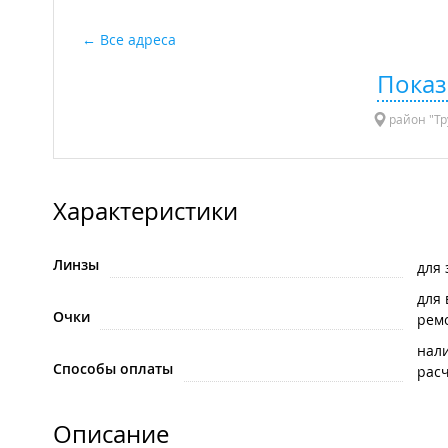
Все адреса
Показ
район "Тр
Характеристики
Линзы
для
для
Очки
рем
нал
Способы оплаты
рас
Описание