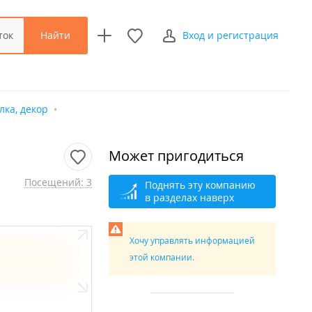
Найти
ток
Вход и регистрация
лка, декор
Может пригодиться
Посещений: 3
Поднять эту компанию
в разделах наверх
Хочу управлять информацией
этой компании.