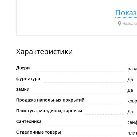
Показ
Находка
Характеристики
Двери
раз
фурнитура
Да
замки
Да
Продажа напольных покрытий
ков
Плинтуса, молдинги, карнизы
Да
Сантехника
сан
Отделочные товары
пли