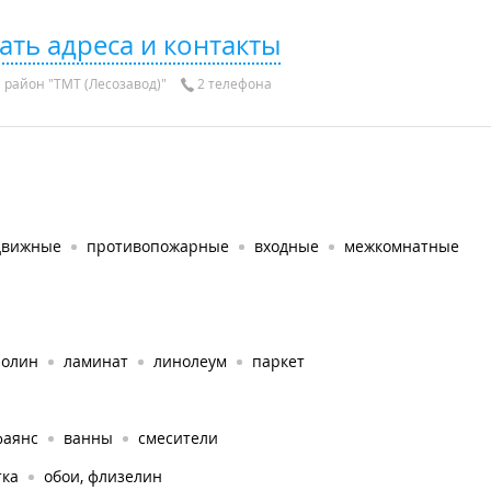
ать адреса и контакты
 район "ТМТ (Лесозавод)"
2 телефона
движные
противопожарные
входные
межкомнатные
ролин
ламинат
линолеум
паркет
фаянс
ванны
смесители
тка
обои, флизелин