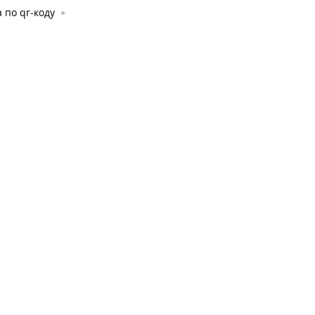
 по qr-коду