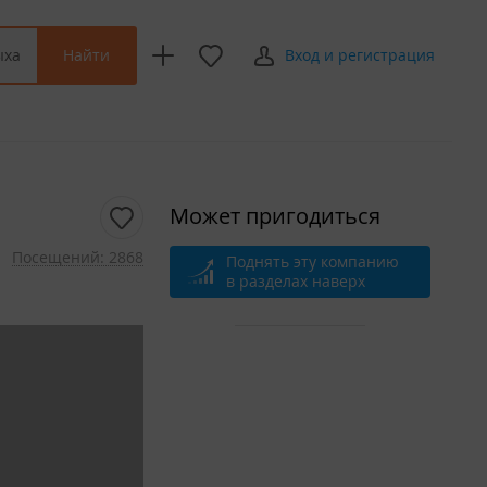
Найти
ыха
Вход и регистрация
Может пригодиться
Посещений: 2868
Поднять эту компанию
в разделах наверх