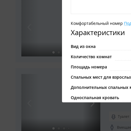
3-мест
Комфорт
Комфортабельный номер
По
Характеристики
Туалет
Вид из окна
Вмещает
Количество комнат
Площадь номера
4-мест
Спальных мест для взрослы
Комфорт
Дополнительных спальных 
Односпальная кровать
Кухонная зона
Туалет
туалет
Вмещает
душ