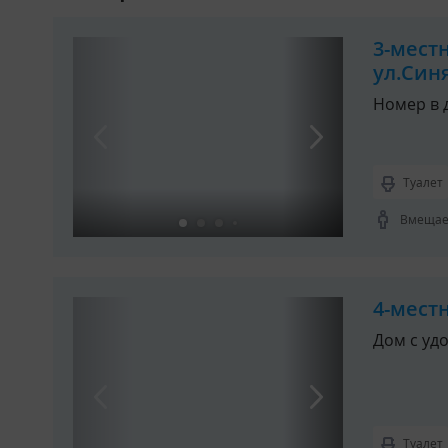
3-мест
ул.Син
Номер в 
Туалет
Вмещает
4-мест
Дом с уд
Туалет