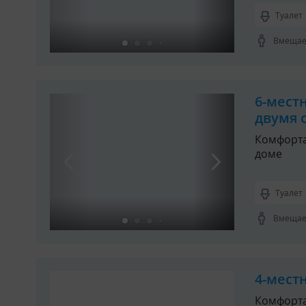
Туалет
Вмещает
6-мест
двумя 
Комфорта
доме
Туалет
Вмещает
4-мест
Комфорт