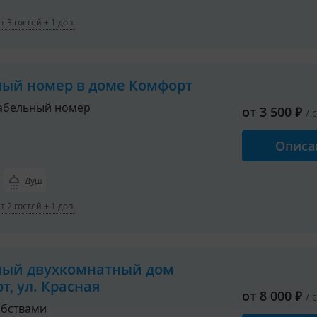
 3 гостей + 1 доп.
ный номер в доме Комфорт
абельный номер
от
3 500
₽
/ 
Описа
Душ
 2 гостей + 1 доп.
ный двухкомнатный дом
т, ул. Красная
от
8 000
₽
/ 
обствами