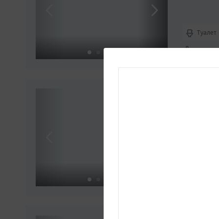
Туалет
Вмещает
2-мест
Комфорт
Туалет
Вмещает