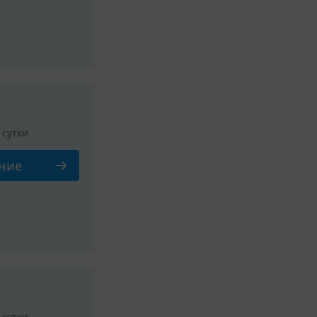
/ сутки
ние
Смотреть все фото
/ сутки