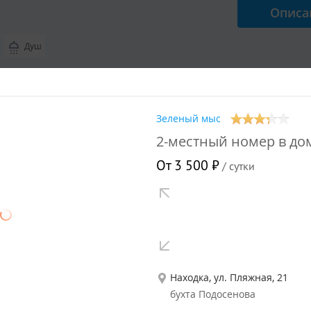
Описа
Душ
 3 гостей
Зеленый мыс
ный номер в гостинице
2-местный номер в до
абельный номер
от
3 500
₽
/ 
От 3 500 ₽
/ сутки
Описа
Душ
 2 гостей
Находка, ул. Пляжная, 21
бухта Подосенова