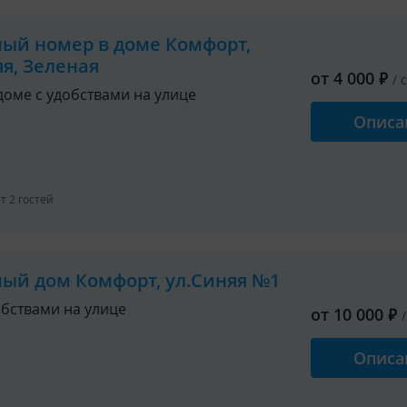
ный номер в доме Комфорт,
яя, Зеленая
от
4 000
₽
/ 
доме с удобствами на улице
Описа
 2 гостей
ный дом Комфорт, ул.Синяя №1
обствами на улице
от
10 000
₽
Описа