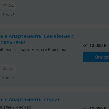
Душ
 4 гостей
ные Апартаменты Семейные с
спальнями
от
10 000
₽
бельные апартаменты в большом
Описа
Душ
 6 гостей
ные Апартаменты-студия
абельный номер
от
10 000
₽