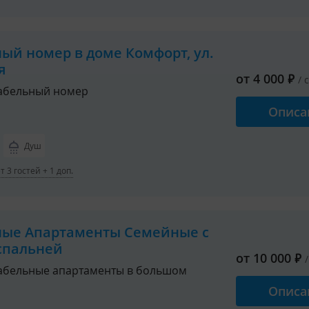
 спального места
500
ный номер в доме Комфорт, ул.
я
от
4 000
₽
ые домики, с верандой (столик, скамейка).
/ 
абельный номер
Описа
ати;
ности;
Душ
 3 гостей + 1 доп.
в комнате и на веранде.
ные Апартаменты Семейные с
спальней
ина, умывальник, туалет.
от
10 000
₽
бельные апартаменты в большом
Описа