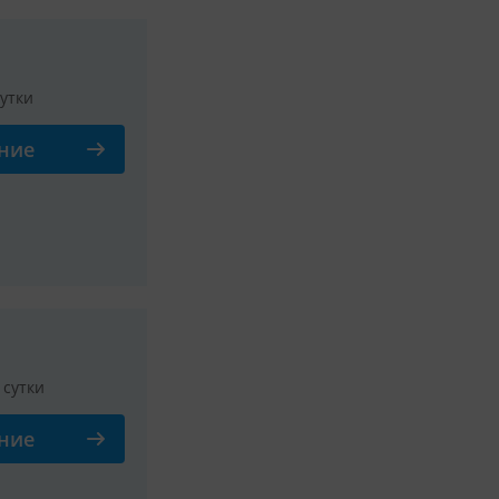
сутки
ние
Смотреть все фото
/ сутки
ние
Смотреть все фото