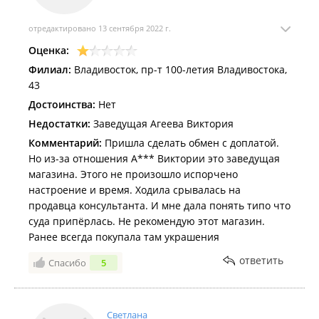
стала обладательницей комплекта (кольцо и серьги),
выполненных в белом золоте с черными и белыми
отредактировано 13 сентября 2022 г.
бриллиантами. Спасибо огромное специалисту
Оценка:
Дарье. Желаю ей побольше добрых и отзывчивых
клиентов, добавку к зарплате и поощрения со
Филиал:
Владивосток, пр-т 100-летия Владивостока,
стороны руководства. Умничка! Бегом все к ней за
43
покупками!!!!!!
Достоинства:
Нет
Недостатки:
Заведущая Агеева Виктория
Комментарий:
Пришла сделать обмен с доплатой.
Но из-за отношения А*** Виктории это заведущая
магазина. Этого не произошло испорчено
настроение и время. Ходила срывалась на
продавца консультанта. И мне дала понять типо что
суда припёрлась. Не рекомендую этот магазин.
Ранее всегда покупала там украшения
ответить
Спасибо
5
Светлана