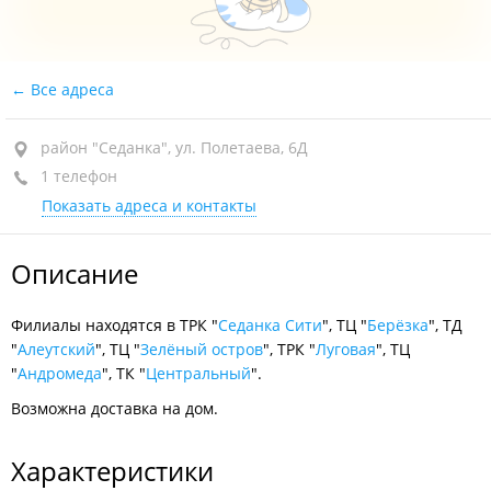
Все адреса
район "Седанка", ул. Полетаева, 6Д
1 телефон
Показать адреса и контакты
Описание
Филиалы находятся в ТРК "
Седанка Сити
", ТЦ "
Берёзка
", ТД
"
Алеутский
", ТЦ "
Зелёный остров
", ТРК "
Луговая
", ТЦ
"
Андромеда
", ТК "
Центральный
".
Возможна доставка на дом.
Характеристики