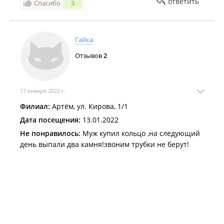
ответить
Спасибо
3
магазинов Золотая Русь.
Очень приятной была скидка. Приобретали кольцо
в дни когда в сети проходил день ювелира.
Гайка
Спасибо и ювелирному мастеру, очень качественно
помог подогнать кольцо по размеру.
Отзывов
2
17 января 2022 г.
Филиал:
Артём, ул. Кирова, 1/1
Дата посещения:
13.01.2022
Не понравилось:
Муж купил кольцо ,на следующий
день выпали два камня!звоним трубки не берут!