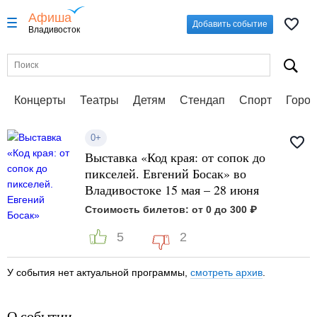
Афиша
Добавить событие
Владивосток
Концерты
Театры
Детям
Стендап
Спорт
Город
0+
Выставка «Код края: от сопок до
пикселей. Евгений Босак» во
Владивостоке 15 мая – 28 июня
Стоимость билетов: от 0 до 300 ₽
5
2
У события нет актуальной программы,
смотреть архив
.
О событии