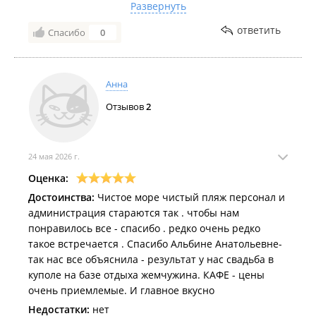
Развернуть
больше зелени . Цветов .
ответить
Спасибо
0
Комментарий:
Спасибо . Отдохнули отлично.
Забронировали двухэтажный дом с бассейном и
баней на август.
Анна
Отзывов
2
24 мая 2026 г.
Оценка:
Достоинства:
Чистое море чистый пляж персонал и
администрация стараются так . чтобы нам
понравилось все - спасибо . редко очень редко
такое встречается . Спасибо Альбине Анатольевне-
так нас все объяснила - результат у нас свадьба в
куполе на базе отдыха жемчужина. КАФЕ - цены
очень приемлемые. И главное вкусно
Недостатки:
нет