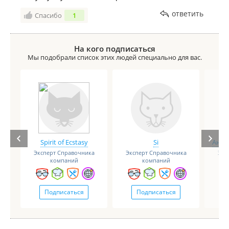
ответить
Спасибо
1
На кого подписаться
Мы подобрали список этих людей специально для вас.
Spirit of Ecstasy
Si
Анге
Эксперт Справочника
Эксперт Справочника
Экс
компаний
компаний
Подписаться
Подписаться