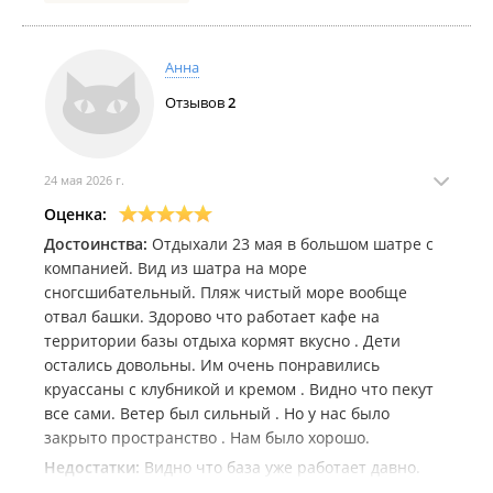
испортили детский праздник.Мы хотели снять дом
еще и 20.06.2026 о чем сразу сообщили в
администрации, на что нам сказали, что подумают
Анна
и предложат варианты решения, дали визитку,
Отзывов
2
сказали позвонить. На протяжении трех дней мы
пытались связаться с управляющим, но на том
конце провода, только и говорили, что перезвонят,
но так и не перезвонили. В итоге оказалось, что дом
24 мая 2026 г.
на нашу дату отдали другим гостям, остался
Оценка:
"неприятный" осадок. При том, что мы очень часто
Достоинства:
Отдыхали 23 мая в большом шатре с
отдыхали на данной базе, были очень
компанией. Вид из шатра на море
разочарованы таким отношением. Не советую
сногсшибательный. Пляж чистый море вообще
данную базу, если вы планируете какой-то важный
отвал башки. Здорово что работает кафе на
день!
территории базы отдыха кормят вкусно . Дети
остались довольны. Им очень понравились
круассаны с клубникой и кремом . Видно что пекут
все сами. Ветер был сильный . Но у нас было
закрыто пространство . Нам было хорошо.
Недостатки:
Видно что база уже работает давно.
Стараются конечно держать ее в порядке . Хочется