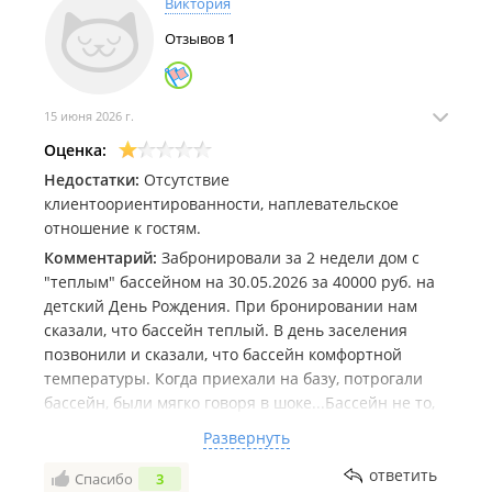
Виктория
место еще раз-нет. И догадайтесь, что мы будем
Отзывов
1
рассказывать своим знакомым/коллегам об этом
месте...
15 июня 2026 г.
Оценка:
Недостатки:
Отсутствие
клиентоориентированности, наплевательское
отношение к гостям.
Комментарий:
Забронировали за 2 недели дом с
"теплым" бассейном на 30.05.2026 за 40000 руб. на
детский День Рождения. При бронировании нам
сказали, что бассейн теплый. В день заселения
позвонили и сказали, что бассейн комфортной
температуры. Когда приехали на базу, потрогали
бассейн, были мягко говоря в шоке...Бассейн не то,
что холодный, он ледяной. Администрация сказала,
Развернуть
что сломался ТЭН, 2 дня назад, по непонятно по
какой причине, нас об этом не уведомили и
ответить
Спасибо
3