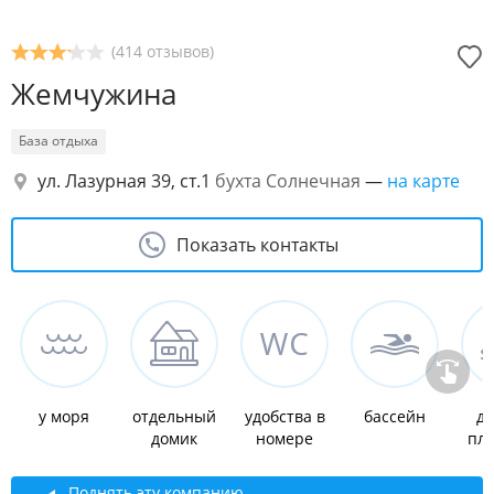
(414 отзывов)
Жемчужина
База отдыха
ул. Лазурная 39, ст.1
бухта Солнечная
—
на карте
Показать контакты
у моря
отдельный
удобства в
бассейн
де
домик
номере
пл
Поднять эту компанию