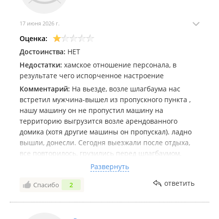
17 июня 2026 г.
Оценка:
Достоинства:
НЕТ
Недостатки:
хамское отношение персонала, в
результате чего испорченное настроение
Комментарий:
На вьезде, возле шлагбаума нас
встретил мужчина-вышел из пропускного пункта ,
нашу машину он не пропустил машину на
территорию выгрузится возле арендованного
домика (хотя другие машины он пропускал). ладно
вышли, донесли. Сегодня выезжали после отдыха,
все повторилось, грузились перед шлагбаумом,
только уже под дожем, так еще данный индивид
Развернуть
опять не разрешил проехать к домику для погрузки.
ответить
Спасибо
2
при этом еще отгонял от шлагбаума (машина не
мешала проезду других авто, которые он исправно
пропускал), заставлял отъехать к лесу и при этом
хамил и оскорблял. Думаете мы вернемся в это