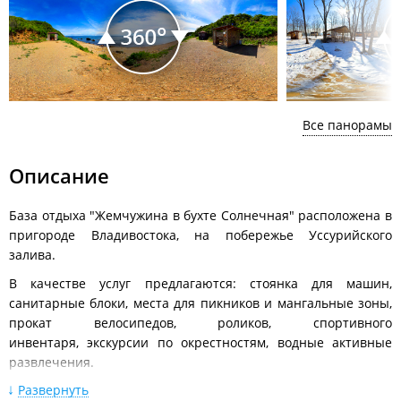
Все панорамы
Описание
База отдыха "Жемчужина в бухте Солнечная" расположена в
пригороде Владивостока, на побережье Уссурийского
залива.
В качестве услуг предлагаются: стоянка для машин,
санитарные блоки, места для пикников и мангальные зоны,
прокат велосипедов, роликов, спортивного
инвентаря, экскурсии по окрестностям, водные активные
развлечения.
Развернуть
Так же база организует разнообразные развлечения для