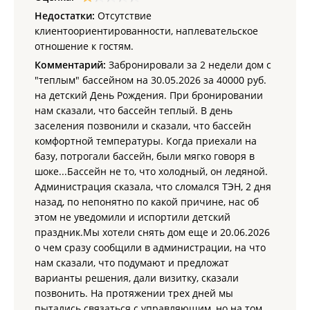
Недостатки:
Отсутствие
При заселении вносится возвратный залог наличными:
клиентоориентированности, наплевательское
5000 - 10 000 руб. (необходимо уточнять у
отношение к гостям.
Администратора).
Комментарий:
Забронировали за 2 недели дом с
Входной абонемент для дневного нахождения на
"теплым" бассейном на 30.05.2026 за 40000 руб.
территории базы:
на детский День Рождения. При бронировании
Взрослые и дети старше 12 лет - 400 руб.;
нам сказали, что бассейн теплый. В день
Дети до 12 лет, пенсионеры, участники СВО - от
заселения позвонили и сказали, что бассейн
300 руб.;
комфортной температуры. Когда приехали на
Дети до 6 лет - бесплатно.
базу, потрогали бассейн, были мягко говоря в
Дополнительные платные услуги:
шоке...Бассейн не то, что холодный, он ледяной.
Администрация сказала, что сломался ТЭН, 2 дня
Организация квестов, увлекательных игр и мастер-
назад, по непонятно по какой причине, нас об
классов в любую погоду;
На протяжении летнего сезона с детьми работает
этом не уведомили и испортили детский
воспитатель-аниматор, ежедневно для детей
праздник.Мы хотели снять дом еще и 20.06.2026
организуются квесты, увлекательные игры и мастер-
о чем сразу сообщили в администрации, на что
классы;
нам сказали, что подумают и предложат
Предоставляются услуги няни;
Батут в летнее время;
варианты решения, дали визитку, сказали
Баня;
позвонить. На протяжении трех дней мы
Экскурсии "Вечерний Владивосток", "Мариинка",
пытались связаться с управляющим, но на том