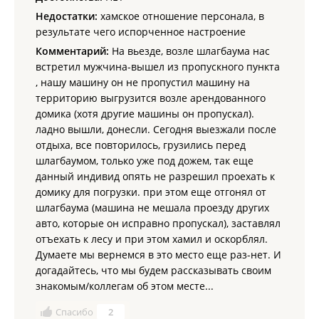
2-местный номер в коттедже с видом на море - 10000
руб./сутки;
Недостатки:
хамское отношение персонала, в
Дом-баня, 8-местный - 22000 руб./сутки;
результате чего испорченное настроение
Дом из бруса с баней, расчитан на 9 гостей -
Комментарий:
На вьезде, возле шлагбаума нас
30000 руб./сутки;
10-местный номер в доме из бруса - 30000 руб./сутки.
встретил мужчина-вышел из пропускного пункта
, нашу машину он не пропустил машину на
ООО "Дальстэн".
территорию выгрузится возле арендованного
База отдыха в
Едином реестре объектов классификации в
домика (хотя другие машины он пропускал).
сфере туристской индустрии
.
ладно вышли, донесли. Сегодня выезжали после
отдыха, все повторилось, грузились перед
шлагбаумом, только уже под дожем, так еще
данный индивид опять не разрешил проехать к
домику для погрузки. при этом еще отгонял от
шлагбаума (машина не мешала проезду других
авто, которые он исправно пропускал), заставлял
отъехать к лесу и при этом хамил и оскорблял.
Думаете мы вернемся в это место еще раз-нет. И
догадайтесь, что мы будем рассказывать своим
знакомым/коллегам об этом месте...
Спасибо
2