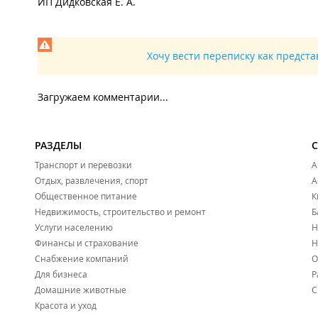
ИП Дидковская Е. А.
Хочу вести переписку как предст
Загружаем комментарии...
РАЗДЕЛЫ
Транспорт и перевозки
А
Отдых, развлечения, спорт
А
Общественное питание
К
Недвижимость, строительство и ремонт
Б
Услуги населению
Н
Финансы и страхование
Н
Снабжение компаний
О
Для бизнеса
Р
Домашние животные
С
Красота и уход