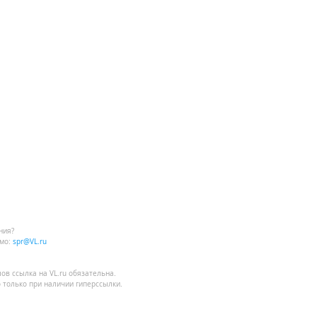
ния?
мо:
spr@VL.ru
лов
ссылка на VL.ru
обязательна.
 только при наличии гиперссылки.