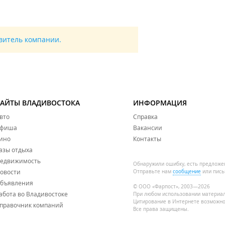
авитель компании.
САЙТЫ ВЛАДИВОСТОКА
ИНФОРМАЦИЯ
вто
Справка
фиша
Вакансии
ино
Контакты
азы отдыха
едвижимость
Обнаружили ошибку, есть предложе
овости
Отправьте нам
сообщение
или пись
бъявления
© ООО «Фарпост», 2003—2026
абота во Владивостоке
При любом использовании материа
Цитирование в Интернете возможно
правочник компаний
Все права защищены.