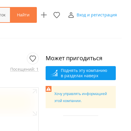
Найти
ток
Вход и регистрация
Может пригодиться
Посещений: 1
Поднять эту компанию
в разделах наверх
Хочу управлять информацией
этой компании.