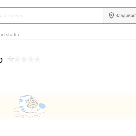
Владивос
nd studio
o