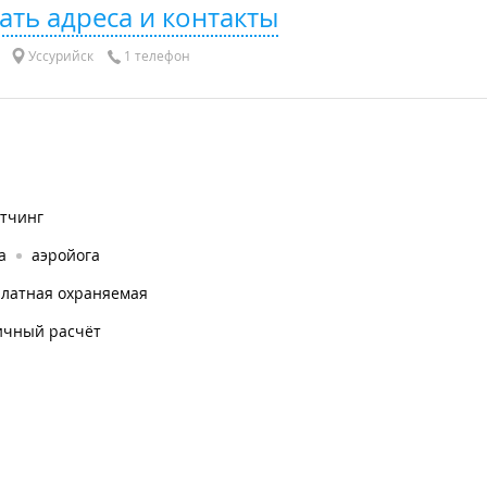
ать адреса и контакты
Уссурийск
1 телефон
етчинг
а
аэройога
платная охраняемая
ичный расчёт