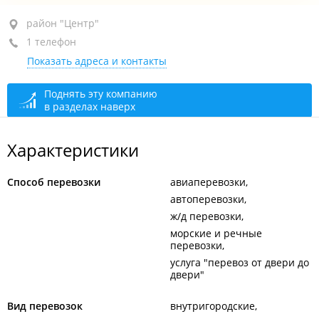
район "Центр", ул. Семеновская, 29
район "Центр"
1 телефон
здание отеля "Lotte", 5-й этаж, оф. 502
Показать адреса и контакты
сегодня закрыто
Поднять эту компанию
в разделах наверх
Характеристики
Способ перевозки
авиаперевозки
автоперевозки
ж/д перевозки
морские и речные
перевозки
услуга "перевоз от двери до
двери"
Вид перевозок
внутригородские