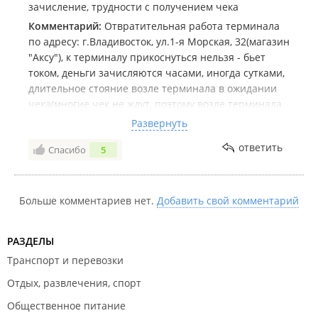
зачисление, трудности с получением чека
Комментарий:
Отвратительная работа терминала
по адресу: г.Владивосток, ул.1-я Морская, 32(магазин
"Аксу"), к терминалу прикоснуться нельзя - бьет
током, деньги зачисляются часами, иногда сутками,
длительное стояние возле терминала в ожидании
чека(многие чек не ждут, поэтому возле терминала
мусорка из чеков), часто чек не выдает вообще, при
Развернуть
этом снимаются огромные проценты за оказанную
ответить
Спасибо
5
"услугу".
Больше комментариев нет.
Добавить свой комментарий
РАЗДЕЛЫ
Транспорт и перевозки
Отдых, развлечения, спорт
Общественное питание