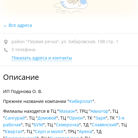
Все адреса
район "Первая речка", ул. Хабаровская, 10В стр. 1
3 телефона
Показать адреса и контакты
Описание
ИП Подунова О. В.
Прежнее название компании "
Киберплат
".
Филиалы находятся в ТЦ "
Махаон
", ТРЦ "
Авиатор
", ТЦ
"
Сангурай
", ТЦ "
Домовой
", ТЦ "
Орион
", ТК "
Заря
", ТК "
3-я
рабочая
", ТЦ "
БУМ
", ТЦ "
Семерочка
", ТД "
Славянский
", ТЦ
"
Квартал
", ТЦ "
Серп и молот
", ТРЦ "
Арена
", ТД