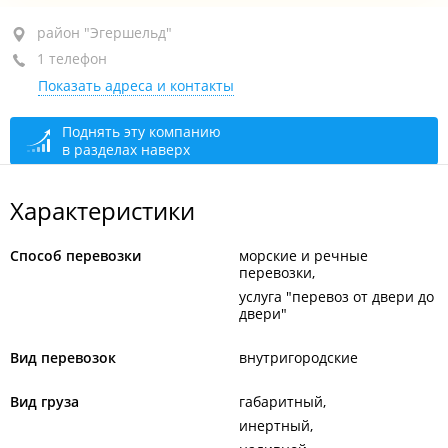
район "Эгершельд", ул. Стрельникова, 7
район "Эгершельд"
1 телефон
оф. 606
Показать адреса и контакты
+7 914 706-66-87
открыто: 09:00–18:00
Поднять эту компанию
в разделах наверх
Характеристики
Способ перевозки
морские и речные
перевозки
услуга "перевоз от двери до
двери"
Вид перевозок
внутригородские
Вид груза
габаритный
инертный