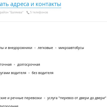
ать адреса и контакты
район "Баляева"
5 телефонов
пы и внедорожники
легковые
микроавтобусы
уточная
долгосрочная
лугами водителя
без водителя
ские и речные перевозки
услуга "перевоз от двери до двери"
дугородние