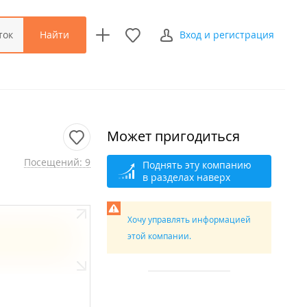
Найти
ток
Вход и регистрация
Может пригодиться
Посещений: 9
Поднять эту компанию
в разделах наверх
Хочу управлять информацией
этой компании.