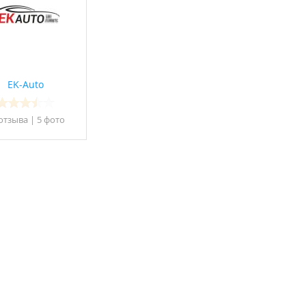
EK-Auto
отзывa
|
5 фото