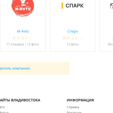
M-Avto
Спарк
17 отзывов
|
12 фото
15 фото
84 
авитель компании.
САЙТЫ ВЛАДИВОСТОКА
ИНФОРМАЦИЯ
вто
Справка
фиша
Вакансии