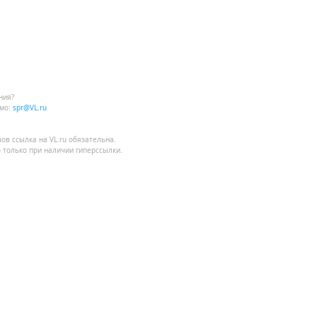
ния?
мо:
spr@VL.ru
лов
ссылка на VL.ru
обязательна.
 только при наличии гиперссылки.