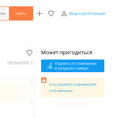
Найти
ток
Вход и регистрация
Может пригодиться
Посещений: 11
Поднять эту компанию
в разделах наверх
Хочу управлять информацией
этой компании.