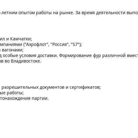
0-летним опытом работы на рынке. За время деятельности выпо
рил и Камчатки;
аниями ("Аэрофлот", "Россия", "S7");
 вагонами;
д особые условия доставки. Формирование фур различной вмес
в во Владивостоке.
 разрешительных документов и сертификатов;
ые работы;
стонахождения партии.