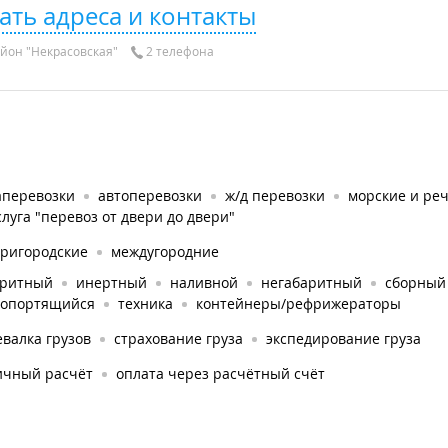
ать адреса и контакты
йон "Некрасовская"
2 телефона
аперевозки
автоперевозки
ж/д перевозки
морские и ре
слуга "перевоз от двери до двери"
тригородские
междугородние
аритный
инертный
наливной
негабаритный
сборный 
ропортящийся
техника
контейнеры/рефрижераторы
валка грузов
страхование груза
экспедирование груза
ичный расчёт
оплата через расчётный счёт