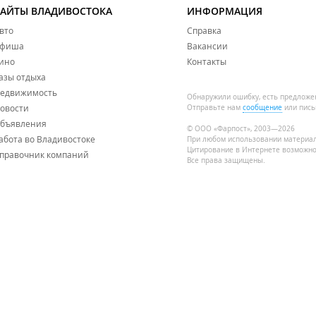
САЙТЫ ВЛАДИВОСТОКА
ИНФОРМАЦИЯ
вто
Справка
фиша
Вакансии
ино
Контакты
азы отдыха
едвижимость
Обнаружили ошибку, есть предложе
овости
Отправьте нам
сообщение
или пись
бъявления
© ООО «Фарпост», 2003—2026
абота во Владивостоке
При любом использовании материа
Цитирование в Интернете возможно
правочник компаний
Все права защищены.