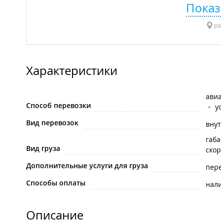
Показ
ра
Характеристики
ави
Способ перевозки
у
Вид перевозок
вну
габ
Вид груза
ско
Дополнительные услуги для груза
пере
Способы оплаты
нал
Описание