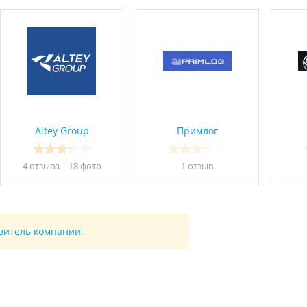
Altey Group
Примлог
4 отзывa
|
18 фото
1 отзыв
авитель компании.