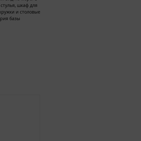
стулья, шкаф для
 кружки и столовые
ория базы
газины и много