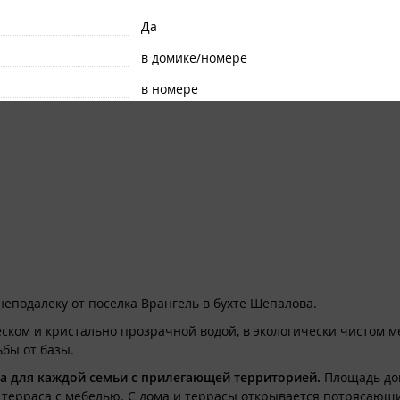
Да
в домике/номере
в номере
в номере
м на море для проживания 4 человек.
льный диван, холодильник, телевизор, плита, электрочайник, к
, кружки, вилки, ложки, терка).
неподалеку от поселка Врангель в бухте Шепалова.
ском и кристально прозрачной водой, в экологически чистом ме
бы от базы.
 в домике.
а для каждой семьи с прилегающей территорией.
Площадь дом
 терраса с мебелью. С дома и террасы открывается потрясающи