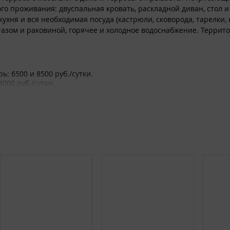
го проживания: двуспальная кровать, раскладной диван, стол и 
кухня и вся необходимая посуда (кастрюли, сковорода, тарелки,
тазом и раковиной, горячее и холодное водоснабжение. Террит
ь: 6500 и 8500 руб./сутки.
4000 руб./сутки.
и активного отдыха: прогулки на катере, гидроцикле, кафе, ма