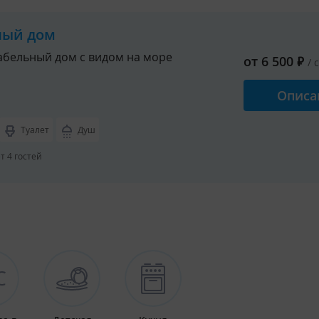
ный дом
бельный дом с видом на море
от
6 500
₽
/ 
Описа
Туалет
Душ
 4 гостей