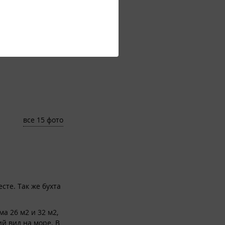
все 15 фото
ондиционер, посуда
сте. Так же бухта
а 26 м2 и 32 м2,
й вид на море. В