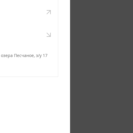
озера Песчаное, з/у 17
т. ГПТУ), затем на
орогу). Через 6 км.
перевал, затем ещё