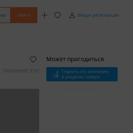
Найти
ыха
Вход и регистрация
Может пригодиться
Посещений: 5147
Поднять эту компанию
в разделах наверх