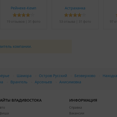
0 до 10:00;
апитков;
Рейнеке-Кемп
Астраханка
лата составит 1000 руб./сутки.
19 отзывов
|
31 фото
53 отзывa
|
31 фото
97 о
в сфере туристской индустрии
.
авитель компании.
зёрье
Шамора
Остров Русский
Безверхово
Находк
на
Врангель
Арсеньев
Анисимовка
САЙТЫ ВЛАДИВОСТОКА
ИНФОРМАЦИЯ
вто
Справка
фиша
Вакансии