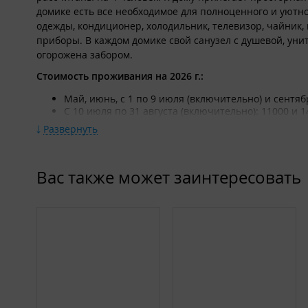
домике есть все необходимое для полноценного и уютно
одежды, кондиционер, холодильник, телевизор, чайник, 
приборы. В каждом домике свой санузел с душевой, уни
огорожена забором.
Стоимость проживания на 2026 г.:
Май, июнь, с 1 по 9 июля (включительно) и сентябр
С 10 июля по 31 августа (включительно): 11000 и 1
Развернуть
На территории:
парковка,
шезлонги,
Вас также может заинтересовать
мангальная зона,
батут,
детская площадка.
Питание организуется самостоятельно.
Рядом с базой имеются отличные условия для здорового 
других развлечений в летний период.
Важная информация: