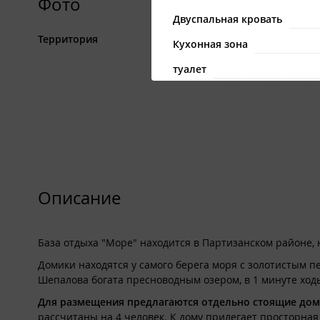
Фото
Двуспальная кровать
Территория
Кухонная зона
туалет
душ
Описание
Комфортабельный дом с видо
Комплектация:
Описание
Двуспальная кровать, двуспа
(сковорода, кастрюля, тарелки
База отдыха "Море" находится в Партизанском районе, 
Санитарный блок:
Домики находятся у самого берега моря с золотистым пе
Шепалова богата пресноводным озером, в 1 минуте ходь
Туалет, душ, водонагреватель
Для размещения предлагаются отдельно стоящие дом
рассчитаны на 4 человек. К дому прилегает просторная