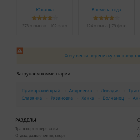
Шуметь на территории и в домах запрещено с 22:0
Запрещено чрезмерное употребление спиртных н
Южанка
Времена года
Разрешается проживание с маленькой собакой, доп
ИП Горбатенко В. А.
378 отзывов
|
102 фото
124 отзывa
|
79 фото
База отдыха в
Едином реестре объектов классификации 
Хочу вести переписку как предст
Загружаем комментарии...
Приморский край
Андреевка
Ливадия
Трио
Славянка
Рязановка
Ханка
Волчанец
Ан
РАЗДЕЛЫ
Транспорт и перевозки
А
Отдых, развлечения, спорт
А