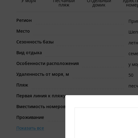
У моря
Песчаный
Отдельный
Удобст
пляж
домик
номе
Регион
При
Место
Шеп
Сезонность базы
лет
Вид отдыха
сем
Особенности расположения
у мо
Удаленность от моря, м
50
Пляж
пес
Первая линия к пляжу
Да
Вместимость номеров
от 1
Проживание
дом
Показать все