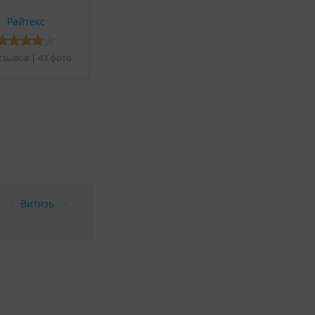
Райтекс
тзывов
|
43 фото
а
Витязь