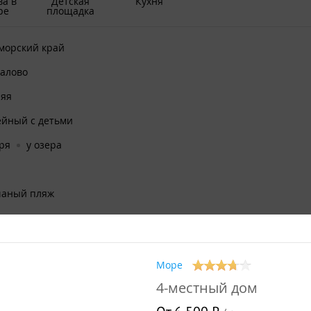
ва в
Детская
Кухня
ре
площадка
морский край
алово
няя
ейный с детьми
ря
у озера
чаный пляж
 до 4
Море
ик
4-местный дом