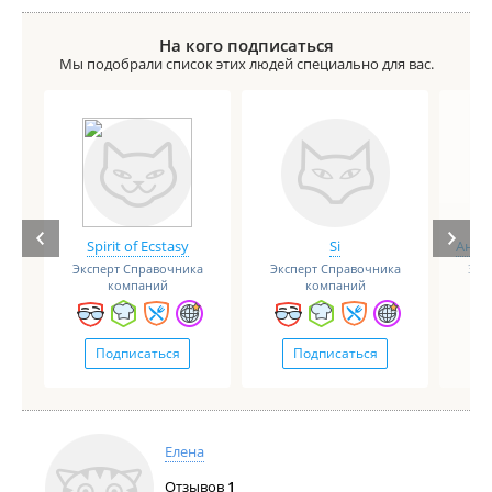
Обращаться к ним не рекомендую.
На кого подписаться
Мы подобрали список этих людей специально для вас.
Spirit of Ecstasy
Si
Анге
Эксперт Справочника
Эксперт Справочника
Экс
компаний
компаний
Подписаться
Подписаться
Елена
Отзывов
1