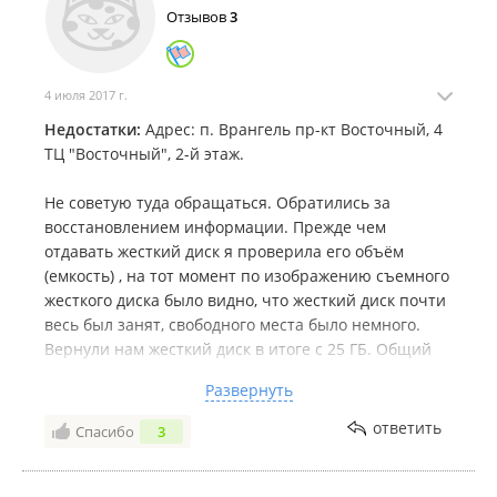
Отзывов
3
4 июля 2017 г.
Недостатки:
Адрес: п. Врангель пр-кт Восточный, 4
ТЦ "Восточный", 2-й этаж.
Не советую туда обращаться. Обратились за
восстановлением информации. Прежде чем
отдавать жесткий диск я проверила его объём
(емкость) , на тот момент по изображению съемного
жесткого диска было видно, что жесткий диск почти
весь был занят, свободного места было немного.
Вернули нам жесткий диск в итоге с 25 ГБ. Общий
объём жесткого диска всего 465 ГБ. Куда делось
Развернуть
остальное не объяснили, оскорбили, моего мужа
назвали кроликом и зайкой и в трубку посмеялись.
ответить
Спасибо
3
Вот так. Я готовила материал для своей Книги, фото
с огнями - огненная лошадь, цветки и т.д. Хорошо,
что хоть успела фотографии распечатать. Я