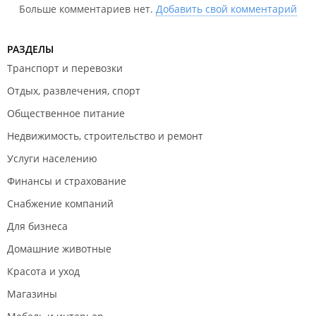
Больше комментариев нет.
Добавить свой комментарий
подозреваю, что мои данные они оставили себе,
подозреваю что для коммерции. Не советую.
РАЗДЕЛЫ
Почему опять удаляете мой отзыв? Стыдно?
Транспорт и перевозки
Верните то, что взяли. Это моё!!! Я всем расскажу. И
Отдых, развлечения, спорт
у меня много доказательств того, что это мои
фотографии (ангелы, лошади, цветы и т.д.) У меня
Общественное питание
есть свидетели, которые видели, что я готовлю для
Недвижимость, строительство и ремонт
своей книги, в том числе их видел батюшка Лев, я
ему самому первому показала. Он подтвердит, что
Услуги населению
это моё! Верните! И у меня на почте сохранились
Финансы и страхование
отправленные мои фотографии в 2012 году. Я смогу
доказать, что моим фотоаппаратом были сделаны
Снабжение компаний
эти снимки. На фотоаппарат есть документ. Я так
Для бизнеса
этого не оставлю. Будем разбираться. Я звонила в
полицию. Вы не туда полезли. Верните.
Домашние животные
Красота и уход
Магазины