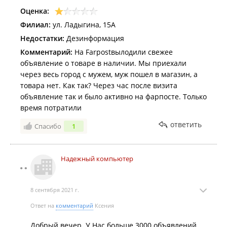
через пару дней могу забрать, прошла неделя,
Оценка:
телефон так и находится у мастера, забрать его я не
Филиал:
ул. Ладыгина, 15А
могу. На вопрос когда привезут его на точку, кормят
Недостатки:
Дезинформация
завтраками.
Никому не рекомендую.
Комментарий:
На Farpostвылодили свежее
объявление о товаре в наличии. Мы приехали
через весь город с мужем, муж пошел в магазин, а
товара нет. Как так? Через час после визита
объявление так и было активно на фарпосте. Только
время потратили
ответить
Спасибо
1
Надежный компьютер
8 сентября 2021 г.
Ответ на
комментарий
Ксения
Добрый вечер. У Нас больше 3000 объявлений,