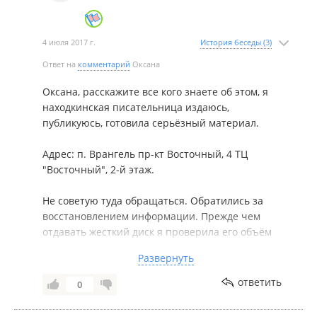
4 июля 2017 г.
История беседы (3)
Ответ на
комментарий
Оксана
Оксана, расскажите все кого знаете об этом, я
находкинская писательница издаюсь,
публикуюсь, готовила серьёзный материал.
Адрес: п. Врангель пр-кт Восточный, 4 ТЦ
"Восточный", 2-й этаж.
Не советую туда обращаться. Обратились за
восстановлением информации. Прежде чем
отдавать жесткий диск я проверила его объём
(емкость) , на тот момент по изображению
Развернуть
съемного жесткого диска было видно, что
жесткий диск почти весь был занят, свободного
ответить
0
места было немного. Вернули нам жесткий диск в
итоге с 25 ГБ. Общий объём жесткого диска всего