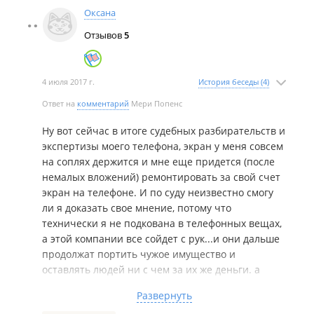
465 ГБ. Куда делось остальное не объяснили,
Оксана
оскорбили, моего мужа назвали кроликом и
Отзывов
5
зайкой и в трубку посмеялись. Вот так. Я
готовила материал для своей Книги, фото с
огнями - огненная лошадь, цветки и т.д. Хорошо,
4 июля 2017 г.
История беседы (4)
что хоть успела фотографии распечатать. Я
подозреваю, что мои данные они оставили себе,
Ответ на
комментарий
Мери Попенс
подозреваю что для коммерции. Не советую.
Ну вот сейчас в итоге судебных разбирательств и
экспертизы моего телефона, экран у меня совсем
Почему удаляете мой отзыв? Стыдно? Верните то,
на соплях держится и мне еще придется (после
что взяли. Это моё!!! Я всем расскажу. И у меня
немалых вложений) ремонтировать за свой счет
много доказательств того, что это мои
экран на телефоне. И по суду неизвестно смогу
фотографии (ангелы, лошади, цветы и т.д.) У меня
ли я доказать свое мнение, потому что
есть свидетели, которые видели, что я готовлю
технически я не подкована в телефонных вещах,
для своей книги, в том числе их видел батюшка
а этой компании все сойдет с рук...и они дальше
Лев, я ему самому первому показала. Он
продолжат портить чужое имущество и
подтвердит, что это моё! Верните! И у меня на
оставлять людей ни с чем за их же деньги. а
почте сохранились отправленные мои
обслуживание полностью согласна...они мне
фотографии в 2012 году. Я смогу доказать, что
Развернуть
месяц почти лапшу на уши вешали, на телефон
моим фотоаппаратом были сделаны эти снимки.