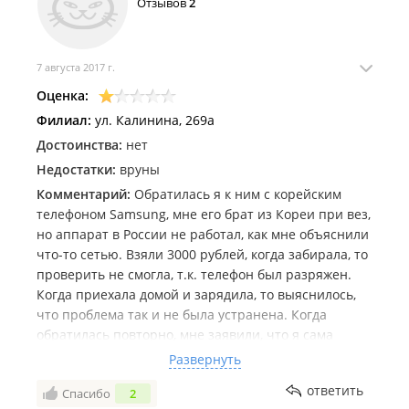
Отзывов
2
7 августа 2017 г.
Оценка:
Филиал:
ул. Калинина, 269а
Достоинства:
нет
Недостатки:
вруны
Комментарий:
Обратилась я к ним с корейским
телефоном Samsung, мне его брат из Кореи при вез,
но аппарат в России не работал, как мне объяснили
что-то сетью. Взяли 3000 рублей, когда забирала, то
проверить не смогла, т.к. телефон был разряжен.
Когда приехала домой и зарядила, то выяснилось,
что проблема так и не была устранена. Когда
обратилась повторно, мне заявили, что я сама
виновата, что не проверила, когда забирала, деньги
Развернуть
мне естественно не вернули. После этого я
ответить
Спасибо
2
обратилась в другой сервис и мне сделали мой