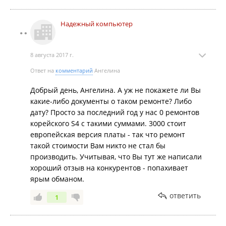
телефон за сутки, а на Чуркине 2 недели меня
завтраками кормили. Никому не посоветую туда
Надежный компьютер
обращаться, это просто надувательство какое-то
8 августа 2017 г.
Ответ на
комментарий
Ангелина
Добрый день, Ангелина. А уж не покажете ли Вы
какие-либо документы о таком ремонте? Либо
дату? Просто за последний год у нас 0 ремонтов
корейского S4 с такими суммами. 3000 стоит
европейская версия платы - так что ремонт
такой стоимости Вам никто не стал бы
производить. Учитывая, что Вы тут же написали
хороший отзыв на конкурентов - попахивает
ярым обманом.
ответить
1