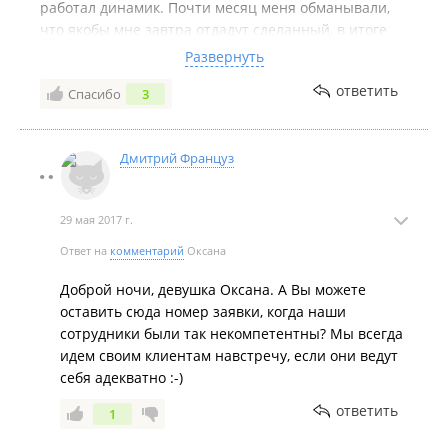
работал динамик. Почти месяц меня обманывали,
что якобы мне завтра отдадут сделанный, в итоге
так и не сделали, и мне пришлось платить деньги в
Развернуть
другом сервисе, чтобы мне телефон превратили в
ответить
Спасибо
3
рабочий. Сотрудники компании конечно же заявили
что они не при чем, хотя поменяли мне половину
внутренностей что свидетельствует о том, что они
Дмитрий Француз
даже не могут устранить причину поломки и зачем
они вообще занимаются ремонтом телефонов не
понятно.
29 мая 2017 г.
Дата посещения:
декабрь 16
Ответ на
комментарий
Оксана
Доброй ночи, девушка Оксана. А Вы можете
оставить сюда номер заявки, когда наши
сотрудники были так некомпетентны? Мы всегда
идем своим клиентам навстречу, если они ведут
себя адекватно :-)
ответить
1