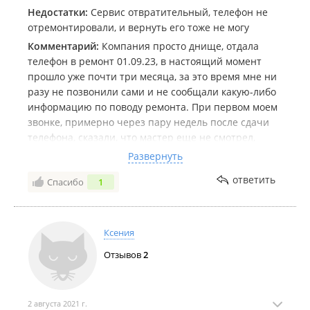
Недостатки:
Сервис отвратительный, телефон не
отремонтировали, и вернуть его тоже не могу
Комментарий:
Компания просто днище, отдала
телефон в ремонт 01.09.23, в настоящий момент
прошло уже почти три месяца, за это время мне ни
разу не позвонили сами и не сообщали какую-либо
информацию по поводу ремонта. При первом моем
звонке, примерно через пару недель после сдачи
телефона, сказали, что мастер еще не смотрел,
следующий звонок еще через неделю - сказали, что
Развернуть
на телефоне повреждена какая-то кнопка без
ответить
Спасибо
1
которой мастер не может приступить даже к
диагностике (до сих пор не могу понять, что за
кнопка, при сдаче в сервис телефон включался без
проблем и оценить его проблемы не составляло
Ксения
труда), в общем, сказали, что мастер кнопку заказал
Отзывов
2
в Китае, ждет. Вот прошло почти три месяца,
телефон так и не отремонтировали, на вопрос что
там с кнопкой которую ждали , сказали что не
подошла. Попросила вернуть телефон, сказали, что
2 августа 2021 г.