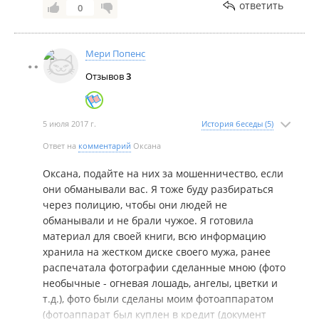
не отвечали. а сам руководитель их у нас в
На фотоаппарат есть документ. Я так этого не
ответить
0
городе аналогично по телефону разговаривает,
оставлю. Будем разбираться. Вы не туда полезли.
хотя тут на сайте утверждает что у них отличный
Верните.
сервис...
Мери Попенс
Отзывов
3
5 июля 2017 г.
История беседы (5)
Ответ на
комментарий
Оксана
Оксана, подайте на них за мошенничество, если
они обманывали вас. Я тоже буду разбираться
через полицию, чтобы они людей не
обманывали и не брали чужое. Я готовила
материал для своей книги, всю информацию
хранила на жестком диске своего мужа, ранее
распечатала фотографии сделанные мною (фото
необычные - огневая лошадь, ангелы, цветки и
т.д.), фото были сделаны моим фотоаппаратом
(фотоаппарат был куплен в кредит (документ