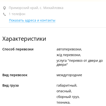
Приморский край, с. Михайловка, ул.
Приморский край, с. Михайловка
Привокзальная, 5
1 телефон
Показать адреса и контакты
+7 914 736-65-35
открыто: 09:00–18:00
Характеристики
Способ перевозки
автоперевозки
ж/д перевозки
услуга "перевоз от двери до
двери"
Вид перевозок
междугородние
Вид груза
габаритный
опасный
сборный груз
техника