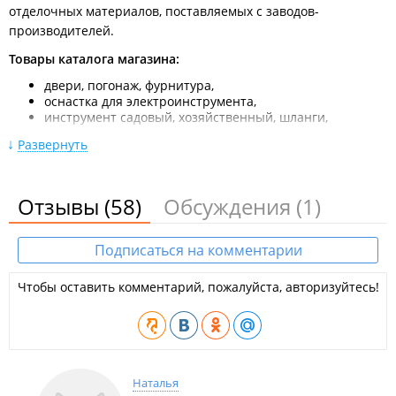
отделочных материалов, поставляемых с заводов-
производителей.
Товары каталога магазина:
двери, погонаж, фурнитура,
оснастка для электроинструмента,
инструмент садовый, хозяйственный, шланги,
лестницы, стремянки,
Развернуть
межкомнатные двери,
тельферы, тали, домкраты, лебёдки,
лакокрасочные материалы и растворители,
клеи и герметики,
Отзывы
(58)
Обсуждения
(1)
шпатлевки, затирки, сухие смеси,
крепёж,
обои, фотообои, пленка самоклеющаяся,
Подписаться на комментарии
покрытия напольные (паркет, линолеум, пороги,
плинтус),
Чтобы оставить комментарий, пожалуйста, авторизуйтесь!
покрытия стеновые (кафель, панели МДФ и ПВХ),
карнизы, рулонные шторы, жалюзи,
сантехника,
теплый пол,
электротовары,
поликарбонат,
Наталья
водосточная система.