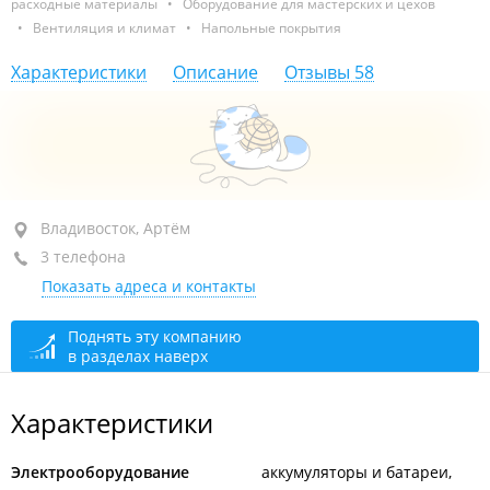
расходные материалы
•
Оборудование для мастерских и цехов
•
Вентиляция и климат
•
Напольные покрытия
Характеристики
Описание
Отзывы
58
район "Вторая речка", ул. Бородинская, 46/50
Владивосток, Артём
3 телефона
ТЦ "Виктория", 2-й этаж, пав. 59
Показать адреса и контакты
+7 (423) 239-05-00
доб. 2
закрыто, откроется в 09:00
Поднять эту компанию
в разделах наверх
Характеристики
Электрооборудование
аккумуляторы и батареи