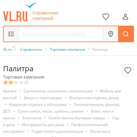
Справочник
компаний
VL.ru
/
Справочник
/
Торговая компания
/
Палитра
Палитра
Торговая компания
Крепёж
•
Сантехника, отопление, канализация
•
Мебель для
ванной
•
Двери и перегородки
•
Внутренняя отделка, декор
•
Наружная отделка и облицовка
•
Пиломатериалы, фанера,
ДСП
•
Сухие смеси, песок, щебень, цемент
•
Клеи, лаки и
краски
•
Электрика
•
Хозяйственно-бытовые товары
•
Сад
и дача
•
Инструменты для дома
•
Профессиональный
инструмент
•
Гидро-тепло-шумоизоляция
•
Оснастка и