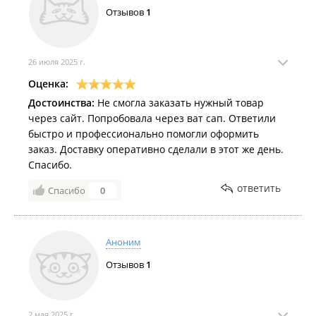
Отзывов
1
Филиалы находятся в ТЦ "
Виктория
", ТЦ "
Регион
".
26 июля 2025 г.
Оценка:
Достоинства:
Не смогла заказать нужный товар
через сайт. Попробовала через ват сап. Ответили
быстро и профессионально помогли оформить
заказ. Доставку оперативно сделали в этот же день.
Спасибо.
ответить
Спасибо
0
Аноним
Отзывов
1
2 мая 2025 г.