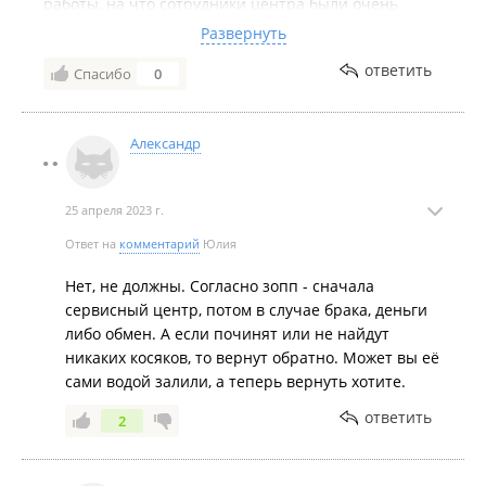
работы, на что сотрудники центра были очень
удивлены , почему магазин самостоятельно не
Развернуть
принял инструмент а отправил меня в дальнюю
ответить
Спасибо
0
дорогу . Осадок конечно остался, в законе не сильна
, может кто подскажет, разве не должен продавец
вернуть деньги или заменить на алогичный товар ,
Александр
если не прошло с момента покупки 2 недели .
25 апреля 2023 г.
Ответ на
комментарий
Юлия
Нет, не должны. Согласно зопп - сначала
сервисный центр, потом в случае брака, деньги
либо обмен. А если починят или не найдут
никаких косяков, то вернут обратно. Может вы её
сами водой залили, а теперь вернуть хотите.
ответить
2