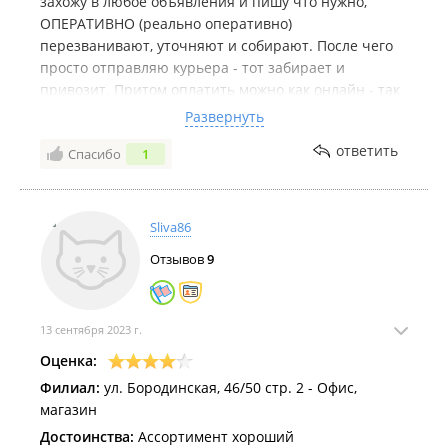
захожу в любое объявления и пишу что нужно,
ОПЕРАТИВНО (реально оперативно)
перезванивают, уточняют и собирают. После чего
просто отправляю курьера - тот забирает и
привозит. Притом оплатить можно как онлайн - так
и во время забора. Если есть необходимость - они
Развернуть
могут привести на другой адрес (у них их много). В
ответить
Спасибо
1
общем их работой доволен. А главное есть с кем
сравнивать. Пытался работать через других
подобным им - там как то не получилось (сложилось
впечатления что им вообще все равно: есть клиент
Sliva86
у них или нет. Как мне ответили "ищите сами").
Отзывов
9
13 сентября 2023 г.
Оценка:
Филиал:
ул. Бородинская, 46/50 стр. 2 - Офис,
магазин
Достоинства:
Ассортимент хороший