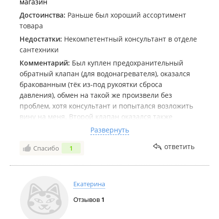
магазин
Достоинства:
Раньше был хороший ассортимент
товара
Недостатки:
Некомпетентный консультант в отделе
сантехники
Комментарий:
Был куплен предохранительный
обратный клапан (для водонагревателя), оказался
бракованным (тёк из-под рукоятки сброса
давления), обмен на такой же произвели без
проблем, хотя консультант и попытался возложить
вину на меня. Второй клапан оказался также
бракованным. Когда пришёл сдавать его, оказалось
Развернуть
что первый (бракованный) лежит на витрине. То
ответить
Спасибо
1
есть консультант, зная, что товар бракованный,
снова выставил его на продажу – вдруг кто-то купит
и не станет менять.
Екатерина
Отзывов
1