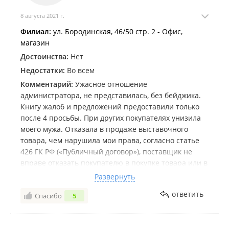
8 августа 2021 г.
Филиал:
ул. Бородинская, 46/50 стр. 2 - Офис,
магазин
Достоинства:
Нет
Недостатки:
Во всем
Комментарий:
Ужасное отношение
администратора, не представилась, без бейджика.
Книгу жалоб и предложений предоставили только
после 4 просьбы. При других покупателях унизила
моего мужа. Отказала в продаже выставочного
товара, чем нарушила мои права, согласно статье
426 ГК РФ («Публичный договор»), поставщик не
вправе отказать покупателю в покупке товара или в
предоставлении услуги. Присутствие товара на
Развернуть
полках и витринах магазинов является основанием
ответить
Спасибо
5
заключения договора купли-продажи для всех
граждан. Завтра юристом будет составлена жалоба
в Роспотребнадзор и иск в суд, согласно статье 445