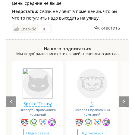
Цены средние не выше
Недостатки:
Связь не ловит в помещении, что бы
что то погуглить надо выходить на улицу.
ответить
Спасибо
0
На кого подписаться
Мы подобрали список этих людей специально для вас.
Spirit of Ecstasy
Si
Анге
Эксперт Справочника
Эксперт Справочника
Экс
компаний
компаний
Подписаться
Подписаться