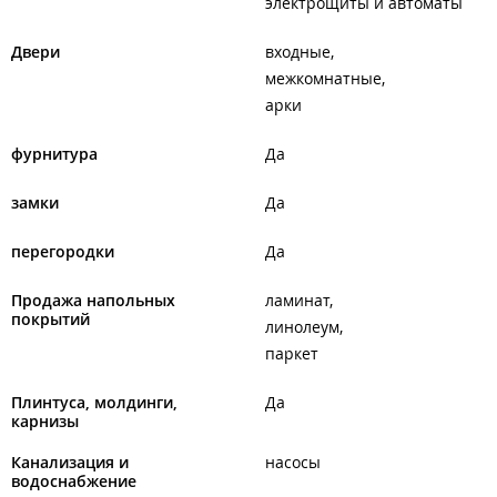
электрощиты и автоматы
сантехника,
теплый пол,
электротовары,
Двери
входные
поликарбонат,
межкомнатные
водосточная система.
арки
Филиалы находятся в ТЦ "
Виктория
", ТЦ "
Регион
".
фурнитура
Да
замки
Да
перегородки
Да
Продажа напольных
ламинат
покрытий
линолеум
паркет
Плинтуса, молдинги,
Да
карнизы
Канализация и
насосы
водоснабжение