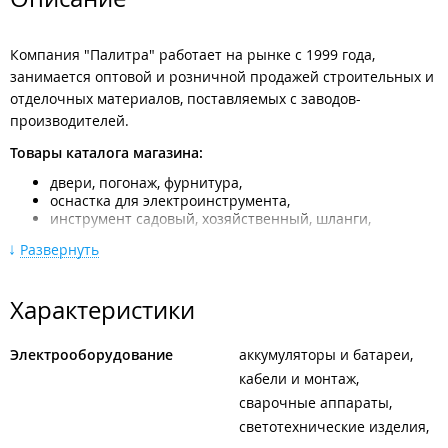
Компания "Палитра" работает на рынке с 1999 года,
занимается оптовой и розничной продажей строительных и
отделочных материалов, поставляемых с заводов-
производителей.
Товары каталога магазина:
двери, погонаж, фурнитура,
оснастка для электроинструмента,
инструмент садовый, хозяйственный, шланги,
лестницы, стремянки,
Развернуть
межкомнатные двери,
тельферы, тали, домкраты, лебёдки,
лакокрасочные материалы и растворители,
Характеристики
клеи и герметики,
шпатлевки, затирки, сухие смеси,
крепёж,
Электрооборудование
аккумуляторы и батареи
обои, фотообои, пленка самоклеющаяся,
кабели и монтаж
покрытия напольные (паркет, линолеум, пороги,
плинтус),
сварочные аппараты
покрытия стеновые (кафель, панели МДФ и ПВХ),
светотехнические изделия
карнизы, рулонные шторы, жалюзи,