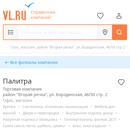
Справочник
компаний
ра
/
Офис, магазин, район "Вторая речка", ул. Бородинская, 46/50 стр. 2
Все филиалы компании
Палитра
Торговая компания
район "Вторая речка", ул. Бородинская, 46/50 стр. 2
Офис, магазин
Крепёж
•
Сантехника, отопление, канализация
•
Мебель для
ванной
•
Двери и перегородки
•
Внутренняя отделка, декор
•
Наружная отделка и облицовка
•
Пиломатериалы, фанера, ДСП
•
Сухие смеси, песок, щебень, цемент
•
Клеи, лаки и краски
•