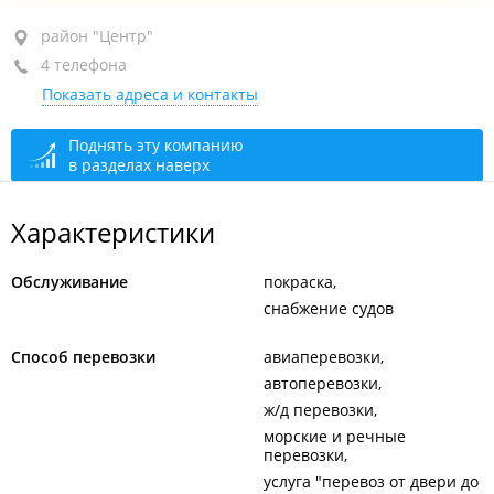
район "Центр", ул. Всеволода Сибирцева, 15
район "Центр"
4 телефона
+7 (423) 272-47-34
Показать адреса и контакты
+7 914 792-47-34
генеральный директор
+7 914 704-13-01
Поднять эту компанию
в разделах наверх
+7 (423) 274-13-01
открыто: 09:00–18:00
Характеристики
Обслуживание
покраска
снабжение судов
Способ перевозки
авиаперевозки
автоперевозки
ж/д перевозки
морские и речные
перевозки
услуга "перевоз от двери до