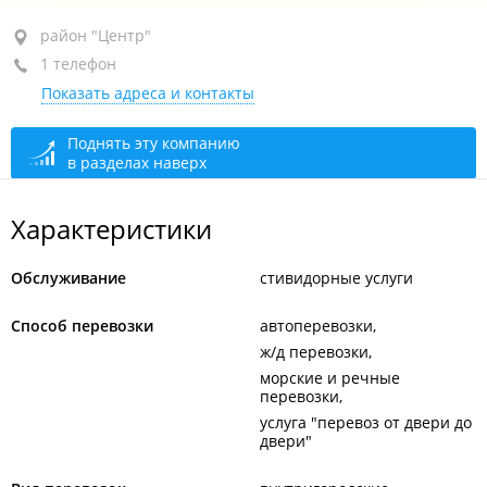
район "Центр", ул. Дальзаводская, 2
район "Центр"
1 телефон
пом. 22
Показать адреса и контакты
+7 (423) 239-33-09
сегодня закрыто
Поднять эту компанию
в разделах наверх
Характеристики
Обслуживание
стивидорные услуги
Способ перевозки
автоперевозки
ж/д перевозки
морские и речные
перевозки
услуга "перевоз от двери до
двери"