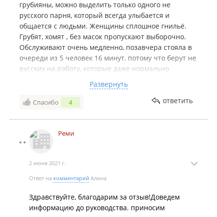
грубияны, можно выделить только одного не
русского парня, который всегда улыбается и
общается с людьми. Женщины сплошное гнильё.
Грубят, хомят , без масок пропускают выборочно.
Обслуживают очень медленно, позавчера стояла в
очереди из 5 человек 16 минут, потому что берут не
русских на работу, которые даже нормально
посчитать не могут. Также -Я взрослый человек, у
Развернуть
меня одна и та же девушка постоянно спрашивала
паспорт на сигареты, это уже смешно, показывала
ответить
Спасибо
4
чуть ли не каждый день, могла бы и запомнить,
сейчас целенаправлено за сигаретами хожу в
другой магазин. Охрана вооьще беспонтовая,
Реми
только что и делают это заигрывают с девушками с
соседних бутиков, как то раз шла на улицу,
2 июня 2021 г.
бородатый не русский охранник швырнул в мен
тележки, потому что я отказала ему в знакомстве,
Ответ на
комментарий
Алина
затем был случай-я вышла с реми, он орал и делал
вид по рации, что я что то украла, чтобы я показала
Здравствуйте, благодарим за отзыв!Доведем
чек, опозорил меня перед моими покупателями,
информацию до руководства. приносим