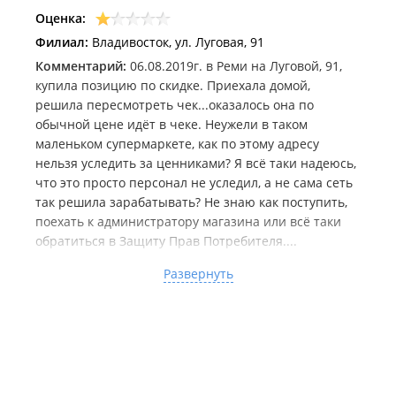
Оценка:
Филиал:
Владивосток, ул. Луговая, 91
Комментарий:
06.08.2019г. в Реми на Луговой, 91,
купила позицию по скидке. Приехала домой,
решила пересмотреть чек...оказалось она по
обычной цене идёт в чеке. Неужели в таком
маленьком супермаркете, как по этому адресу
нельзя уследить за ценниками? Я всё таки надеюсь,
что это просто персонал не уследил, а не сама сеть
так решила зарабатывать? Не знаю как поступить,
поехать к администратору магазина или всё таки
обратиться в Защиту Прав Потребителя....
Дата посещения:
06.08.2019
Развернуть
Не понравилось:
Мошенничество с ценниками,
продавец на раздаче готовой продукции был очень
сильно раздражен и достаточно не вежлив...