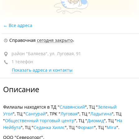
Все адреса
Справочная
сегодня закрыто
район "Баляева", ул. Луговая, 91
1 телефон
Показать адреса и контакты
Описание
Филиалы находятся в ТД "
Славянский
", ТЦ "
Зеленый
Угол
", ТЦ "
Сангурай
", ТРК "
Луговая
", ТЦ "
Ладыгина
", ТЦ
"
Общественный торговый центр
", ТЦ "
Диомид
", ТЦ "
На
Нейбута
", ТЦ "
Седанка Хиллс
", ТЦ "
Формат
", ТЦ "
Mira
".
ООО "Североторг".