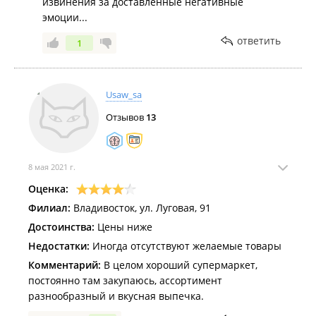
которые ждали около бутика.
извинения за доставленные негативные
Также насчёт масок это очень значимый момент.
эмоции...
Перед мной стоит девушка не русская, какая то из
ответить
1
продавцов с ней общается на своём языке, видно,
что они знакомы, ее она пропускает без маски, а с
меня начинает требовать.
А сейчас ситуация вообще убила, продукты которые
Usaw_sa
я взяла, были не просто посчитаны, а буквально
Отзывов
13
кинуты мне в лицо.... женщина сидела на кассе с
кассиром-стажером. Примените меры , это не
только мое мнение, но и других продавцов.
8 мая 2021 г.
Оценка:
Филиал:
Владивосток, ул. Луговая, 91
Достоинства:
Цены ниже
Недостатки:
Иногда отсутствуют желаемые товары
Комментарий:
В целом хороший супермаркет,
постоянно там закупаюсь, ассортимент
разнообразный и вкусная выпечка.