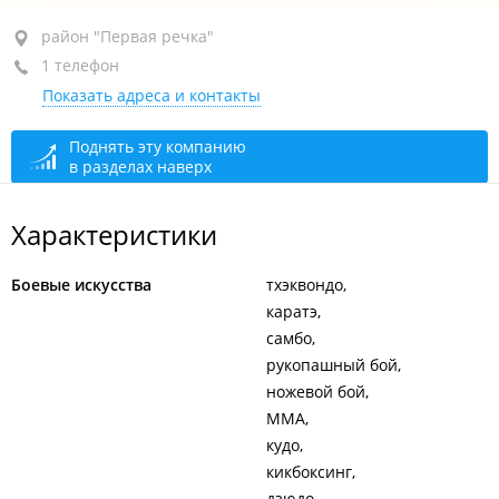
район "Первая речка", пр-т Острякова, 49
район "Первая речка"
1 телефон
БЦ "Ostryakov", цокольный этаж
Показать адреса и контакты
+7 908 969-79-49
закрыто, откроется в 10:00
Поднять эту компанию
в разделах наверх
Характеристики
Боевые искусства
тхэквондо
каратэ
самбо
рукопашный бой
ножевой бой
ММА
кудо
кикбоксинг
дзюдо