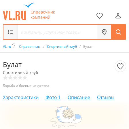
Справочник
компаний
VL.ru
/
Справочник
/
Спортивный клуб
/
Булат
Булат
Спортивный клуб
Борьба и боевые искусства
Характеристики
Фото
1
Описание
Отзывы