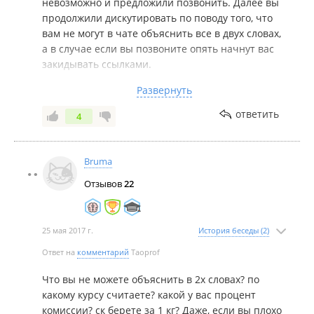
невозможно и предложили позвонить. Далее вы
продолжили дискутировать по поводу того, что
вам не могут в чате объяснить все в двух словах,
а в случае если вы позвоните опять начнут вас
закидывать ссылками.
Развернуть
Спасибо за обращение, если у вас нет времени
читать что-то на сайте, вы всегда можете
ответить
4
позвонить по указанным телефонам. К
сожалению некоторые вещи невозможно
описать в 2-х словах, именно поэтому вам дали
Bruma
ссылки на материалы в которых приведены
Отзывов
22
обширные ответы на ваши вопросы.
25 мая 2017 г.
История беседы (2)
Ответ на
комментарий
Taoprof
Что вы не можете объяснить в 2х словах? по
какому курсу считаете? какой у вас процент
комиссии? ск берете за 1 кг? Даже, если вы плохо