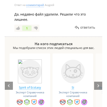
Ответ на
комментарий
Андрей
Да, недавно файл удалили. Решили что это
лишнее.
ответить
1
На кого подписаться
Мы подобрали список этих людей специально для вас.
Spirit of Ecstasy
Si
Анге
Эксперт Справочника
Эксперт Справочника
Экс
компаний
компаний