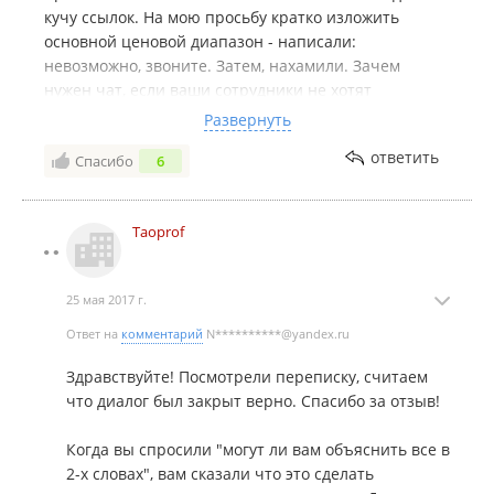
кучу ссылок. На мою просьбу кратко изложить
основной ценовой диапазон - написали:
невозможно, звоните. Затем, нахамили. Зачем
нужен чат, если ваши сотрудники не хотят
нормально и вежливо общаться с клиентами?
Развернуть
Отличился менеджер Алексей Л***, закрыл сделку
ответить
Спасибо
6
так ее и не начав. Просто "передовик" продаж.
Руководитель должен его работу оценить! Побольше
вам таких отзывчивых, клиентоориентированных
Taoprof
сотрудников!
25 мая 2017 г.
Ответ на
комментарий
N**********@yandex.ru
Здравствуйте! Посмотрели переписку, считаем
что диалог был закрыт верно. Спасибо за отзыв!
Когда вы спросили "могут ли вам объяснить все в
2-х словах", вам сказали что это сделать