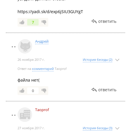
https://yadi.sk/d/exp6jSIU3GUYgT
ответить
7
Андрей
26 ноября 2017 г.
История беседы (2)
Ответ на
комментарий
Taoprof
файла нет(
ответить
0
Taoprof
27 ноября 2017 г.
История беседы (3)