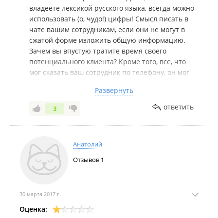
владеете лексикой русского языка, всегда можно
использовать (о, чудо!) цифры! Смысл писать в
чате вашим сотрудникам, если они не могут в
сжатой форме изложить общую информацию.
Зачем вы впустую тратите время своего
потенциального клиента? Кроме того, все, что
мог сказать ваш сотрудник по телефону, он мог
спокойно и вежливо изложить в чате. Или ваши
Развернуть
сотрудники владеют только устной речью, а с
письменной у них проблема? Вы не ответили ни
ответить
3
на 1 мой вопрос, видимо, вам сложно объяснить
все, даже элементарное, а не только некоторые
вещи. В любом случае, с вашей компанией я,
Анатолий
разумеется, работать не буду. К моему отзыву
вашему руководству стоит прислушаться и
Отзывов
1
научить своих менеджером элементарным
навыкам делового общения, а при
необходимости, и написанию нескольких общих
30 марта 2017 г.
фраз.
Оценка: