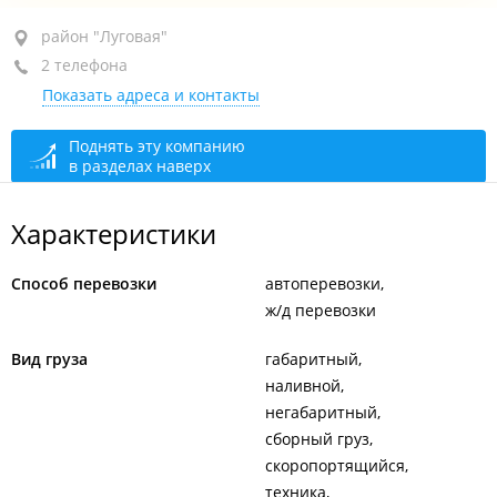
район "Луговая", ул. Светланская, 150
район "Луговая"
2 телефона
ТЦ "Лидер"
Показать адреса и контакты
+7 994 008-98-40
+7 984 140-17-11
Поднять эту компанию
в разделах наверх
сегодня закрыто
Характеристики
Способ перевозки
автоперевозки
ж/д перевозки
Вид груза
габаритный
наливной
негабаритный
сборный груз
скоропортящийся
техника