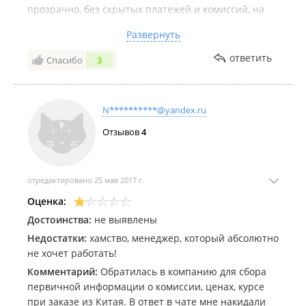
прозрачно, без скрытых платежей и комиссий, на
вопросы отвечают, и про клиентов своих не
Развернуть
забывают.
Удачи вам и по-больше благодарных клиентов.
ответить
Спасибо
3
N**********@yandex.ru
Отзывов
4
отредактировано 25 мая 2017 г.
Оценка:
Достоинства:
не выявлены
Недостатки:
хамство, менеджер, который абсолютно
не хочет работать!
Комментарий:
Обратилась в компанию для сбора
первичной информации о комиссии, ценах, курсе
при заказе из Китая. В ответ в чате мне накидали