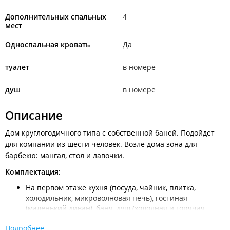
Дополнительных спальных
4
мест
Односпальная кровать
Да
туалет
в номере
душ
в номере
Описание
Дом круглогодичного типа с собственной баней. Подойдет
для компании из шести человек. Возле дома зона для
барбекю: мангал, стол и лавочки.
Комплектация:
На первом этаже кухня (посуда, чайник, плитка,
холодильник, микроволновая печь), гостиная
(маленький диван), баня, душ (холодная и горячая
вода).
Подробнее
На втором этаже расположены две спальные комнаты,