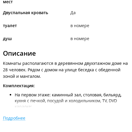
мест
Двуспальная кровать
Да
туалет
в номере
душ
в номере
Описание
Комнаты располагаются в деревянном двухэтажном доме на
28 человек. Рядом с домом на улице беседка с обеденной
зоной и мангалом.
Комплектация:
На первом этаже: каминный зал, столовая, бильярд,
кухня с печкой, посудой и холодильником, TV, DVD
караоке;
Размещение на 2 этаже в комнатах с двуспальной
Подробнее
кроватью;
Постельные принадлежности выдаются;
Рядом с домом на улице беседка с обеденной зоной и