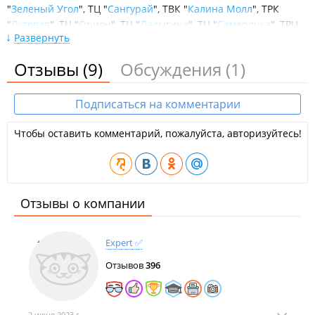
"
Зеленый Угол
", ТЦ "
Сангурай
", ТВК "
Калина Молл
", ТРК
"
Луговая
", ТЦ "
Орион
", ТЦ "
Ладыгина
", ТЦ "
Семерочка
", ТРЦ
Развернуть
"
Арена
", ТРЦ "
Авиатор
", ТЦ "
Космос
", ТЦ "
Светланский
", ТЦ
"
Бачурин
", ТЦ "
Патрокл
", ТД "
Тихоокеанский
", ТЦ "
Клевер
",
Отзывы
(9)
Обсуждения
(1)
ТК "
3-я рабочая
", ТЦ "
На Бульваре
", МФК "
Бурный
", ТДЦ
"
Море
", ТЦ "
Первореченский
", ТЦ "
Mira
", ТЦ "
Шилка
", ТЦ
"
Китай-город
", ТЦ "
Багратион
", ТЦ "
Artlux
", ТЦ "
Фортуна
", ТЦ
Подписаться на комментарии
"
Формат
", ТЦ "
Велес
".
Чтобы оставить комментарий, пожалуйста, авторизуйтесь!
Офисы банка.
Отзывы о компании
Expert ✅
Отзывов
396
2 июня 2023 г.