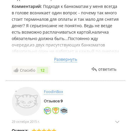
Комментарий:
Подходя к банкоматам у меня всегда
в голове возникает один вопрос - почему так много
стоит терминалов для оплаты и так мало для снятия
денег? Я серьезно,мне не понятно. Ведь не везде
есть возможно расплачиваться картой,наличка
обязательно должна быть...Постоянно жду
очереди,из двух присутствующих банкоматов
обязательно один не работает и каждый по очереди
подходит в этом убедиться (табличек не
Развернуть
предусмотрено). В самом центре города,у
ответить
Спасибо
12
кинотеатра Уссури стоит совершенно
ушатанный,вечно в чем-то измазанный банкоматик.
Удалось снять оттуда денег всего раз - остальное
время он не в рабочем состоянии. Еле разглядела
FoodInBox
что там на нем пишут тк картинка еле видна..
Отзывов
9
29 октября 2015 г.
Оценка: