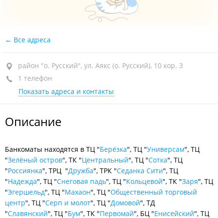
Все адреса
район "о. Русский", ул. Аякс (о. Русский), 10 кор. 3
1 телефон
Показать адреса и контакты
Описание
Банкоматы находятся в ТЦ "
Берёзка
", ТЦ "
Универсам
", ТЦ
"
Зелёный остров
", ТК "
Центральный
", ТЦ "
Сотка
", ТЦ
"
Россиянка
", ТРЦ "
Дружба
", ТРК "
Седанка Сити
", ТЦ
"
Н
адежда
", ТЦ "
Снеговая падь
", ТЦ "
Кольцевой
", ТК "
Заря
", ТЦ
"
Эгершельд
", ТЦ "
Махаон
", ТЦ "
Общественный торговый
центр
", ТЦ "
Серп и молот
", ТЦ "
Домовой
", ТД
"
Славянский
", ТЦ "
Бум
", ТК "
Первомай
", БЦ "
Енисейский
", ​ТЦ