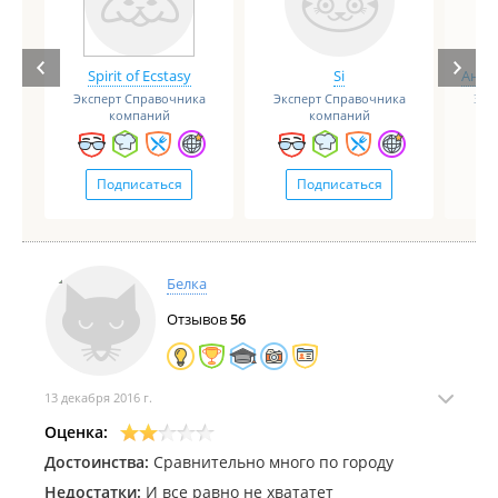
Spirit of Ecstasy
Si
Анге
Эксперт Справочника
Эксперт Справочника
Экс
компаний
компаний
Подписаться
Подписаться
Белка
Отзывов
56
13 декабря 2016 г.
Оценка:
Достоинства:
Сравнительно много по городу
Недостатки:
И все равно не хвататет