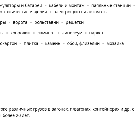
умуляторы и батареи
кабели и монтаж
паяльные станции
тотехнические изделия
электрощиты и автоматы
оры
ворота
рольставни
решетки
ры
ковролин
ламинат
линолеум
паркет
сокартон
плитка
камень
обои, флизелин
мозаика
оке различных грузов в вагонах, п/вагонах, контейнерах и др. 
 более 20 лет.