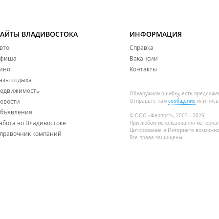
САЙТЫ ВЛАДИВОСТОКА
ИНФОРМАЦИЯ
вто
Справка
фиша
Вакансии
ино
Контакты
азы отдыха
едвижимость
Обнаружили ошибку, есть предложе
овости
Отправьте нам
сообщение
или пись
бъявления
© ООО «Фарпост», 2003—2026
абота во Владивостоке
При любом использовании материа
Цитирование в Интернете возможно
правочник компаний
Все права защищены.