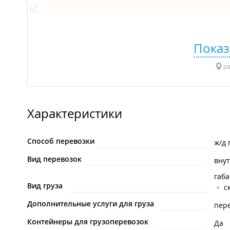
Показ
ра
Характеристики
Способ перевозки
ж/д 
Вид перевозок
вну
габ
Вид груза
с
Дополнительные услуги для груза
пере
Контейнеры для грузоперевозок
Да