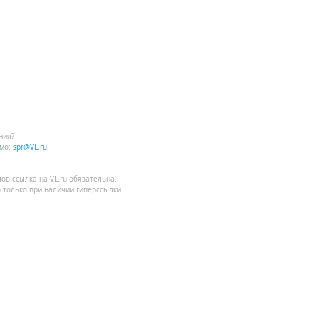
ния?
мо:
spr@VL.ru
лов
ссылка на VL.ru
обязательна.
 только при наличии гиперссылки.