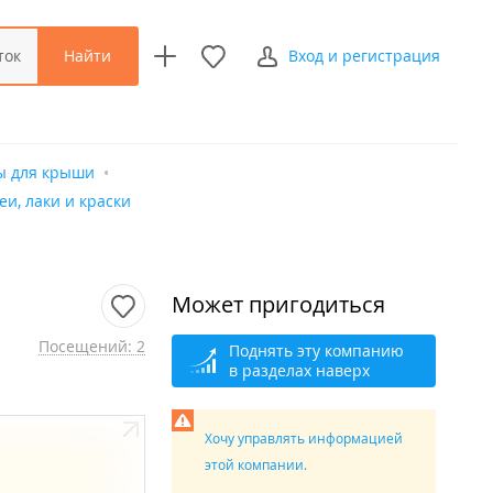
Найти
ток
Вход и регистрация
ы для крыши
еи, лаки и краски
Может пригодиться
Посещений: 2
Поднять эту компанию
в разделах наверх
Хочу управлять информацией
этой компании.