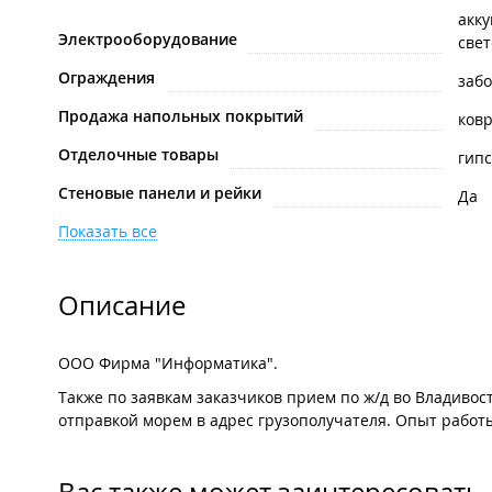
акк
Электрооборудование
све
Ограждения
заб
Продажа напольных покрытий
ков
Отделочные товары
гип
Стеновые панели и рейки
Да
Показать все
Описание
ООО Фирма "Информатика".
Также по заявкам заказчиков прием по ж/д во Владивост
отправкой морем в адрес грузополучателя. Опыт работы
Вас также может заинтересовать