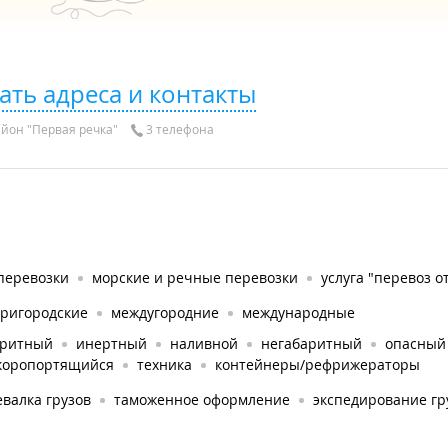
ать адреса и контакты
йон "Первая речка"
3 телефона
перевозки
морские и речные перевозки
услуга "перевоз о
тригородские
междугородние
международные
аритный
инертный
наливной
негабаритный
опасный
коропортящийся
техника
контейнеры/рефрижераторы
валка грузов
таможенное оформление
экспедирование гр