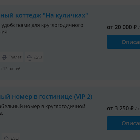
тный коттедж "На куличках"
с удобствами для круглогодичного
от
20 000
₽
ния
Описа
Туалет
Душ
 12 гостей
ый номер в гостинице (VIP 2)
бельный номер в круглогодичной
от
3 250
₽
/ 
е.
Описа
Душ