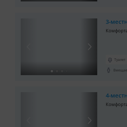
Комплектация:
2 двуспальных кровати;
3-мест
Телевизор;
Комфорт
Холодильник;
Кондиционер;
Электроконвекторы 2 шт
Деревянная комнатная 
Туалет
Постельные принадлежности (
мест (4 комплекта).
Вмещает
На этаже общая кухня-столо
телевизор.
Санитарный блок:
4-мест
Санузел с теплым полом расп
Комфорт