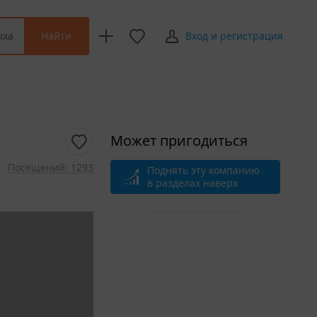
Найти
ыха
Вход и регистрация
Может пригодиться
Посещений: 1293
Поднять эту компанию
в разделах наверх