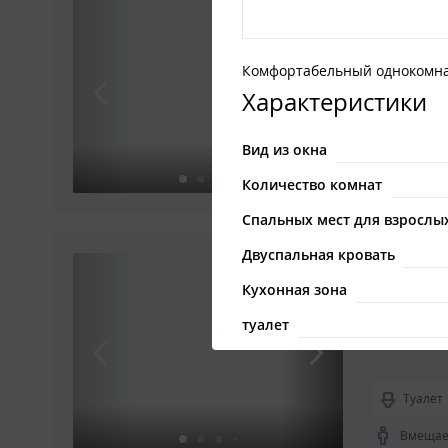
5-мест
Комфорта
Комфортабельный однокомн
Характеристики
Кухня
Вид из окна
Вмещает
Количество комнат
Спальных мест для взрослы
Двуспальная кровать
4-мест
Кухонная зона
Комфорт
туалет
душ
Описание
Туалет
Вмещает
Комфортабельный однокомна