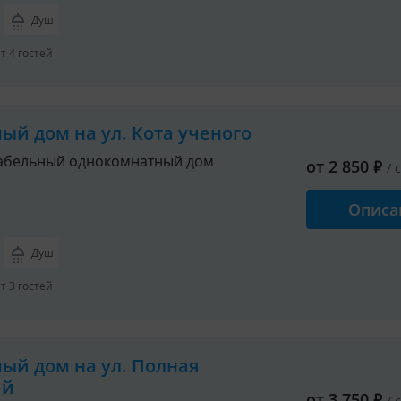
Душ
 4 гостей
ный дом на ул. Кота ученого
абельный однокомнатный дом
от
2 850
₽
/ 
Описа
Душ
 3 гостей
ный дом на ул. Полная
ий
от
3 750
₽
/ 