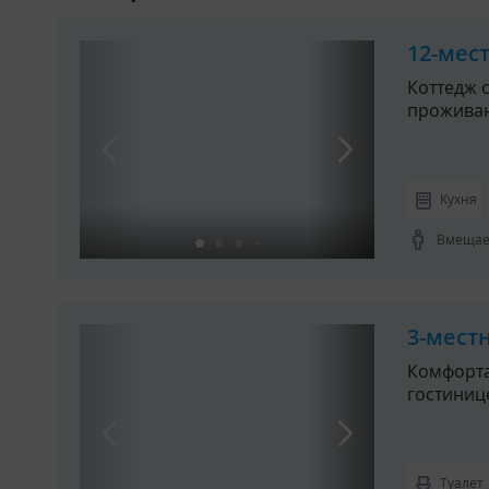
12-мес
Коттедж 
прожива
Кухня
Вмещает
3-местн
Комфорта
гостиниц
Туалет