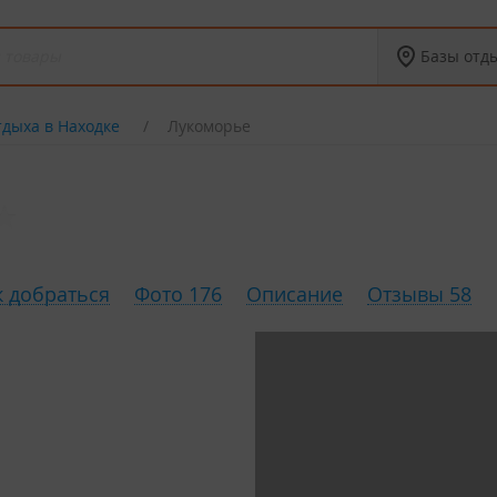
Базы отд
тдыха в Находке
Лукоморье
к добраться
Фото 176
Описание
Отзывы 58