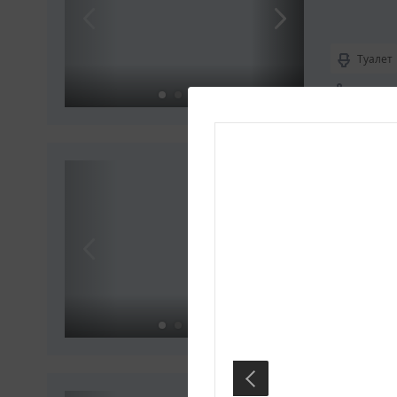
Туалет
Вмещает
4-местн
Комфорт
Туалет
Вмещает