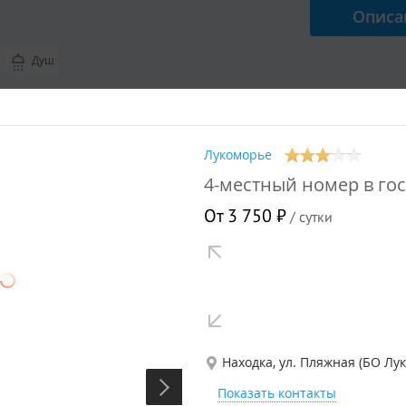
Описа
Душ
 5 гостей
Лукоморье
ый номер в гостинице (VIP 4)
4-местный номер в гос
абельный однокомнатный номер.
от
3 750
₽
/ 
От 3 750 ₽
/ сутки
Описа
Душ
 4 гостей
Находка, ул. Пляжная (БО Лу
Показать контакты