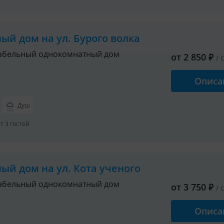
ный дом на ул. Бурого волка
абельный однокомнатный дом
от
2 850
₽
/ 
Описа
. (в холодное время года);
мебель.
Душ
подушка, матрац, одеяло, покрывало, комплект постельного бе
 3 гостей
вая (на 5 номеров). В кухне: электроплита, микроволновка,
ный дом на ул. Кота ученого
оложен в номере (унитаз, умывальник, душевая кабина).
абельный однокомнатный дом
от
3 750
₽
/ 
Описа