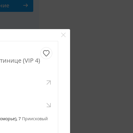
ние
Смотреть все фото
тинице (VIP 4)
сутки
ние
Смотреть все фото
коморье), 7
Приисковый