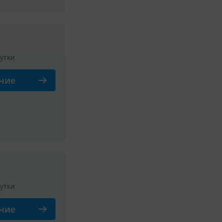
сутки
ние
Смотреть все фото
лья) и посуда по количеству
 поттер, кухонная мебель,
сутки
ние
Смотреть все фото