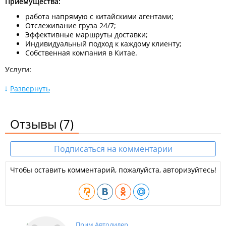
Приемущества:
работа напрямую с китайскими агентами;
Отслеживание груза 24/7;
Эффективные маршруты доставки;
Индивидуальный подход к каждому клиенту;
Собственная компания в Китае.
Услуги:
Контейнерные перевозки из Китая по морю и ЖД (FCL);
Развернуть
Перевозка сборных грузов (LCL);
Автоперевозки из Китая;
Авиадоставка;
Отзывы
(7)
Перевозка негабаритных грузов;
Экспедирование в Китае и России;
Терминальные услуги;
Таможенное оформление.
Подписаться на комментарии
Работа только с юридическими лицами или ИП.
Чтобы оставить комментарий, пожалуйста, авторизуйтесь!
Офис находится в БЦ "
Примбизнесцентр
".
Прим Автодилер