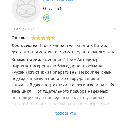
Отзывов
1
23 июня 2025 г.
Оценка:
Достоинства:
Поиск запчастей, оплата в Китай,
доставка и таможня - в формате одного одного окна
Комментарий:
Компания "Прим Автодилер"
выражает искреннюю благодарность команде
«Русан Логистик» за оперативный и комплексный
подход к поиску и поставке оборудования и
запчастей для спецтехники. Коллеги взяли на себя
весь цикл — от тщательного подбора надёжных
поставщиков до проведения оплат в условиях
санкций. Доставка прошла в оговоренные сроки.
Рекомендуем «Русан Логистик» как
Развернуть
профессионального партнёра по ВЭД,
обеспечивающего прозрачность, скорость и