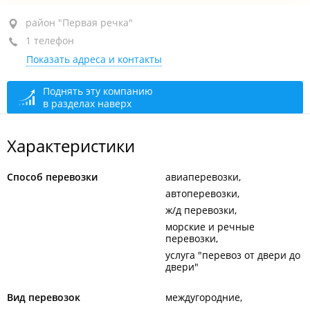
район "Первая речка", ул. Комсомольская, 1
район "Первая речка"
1 телефон
БЦ "Примбизнесцентр", оф. 1005
Показать адреса и контакты
+7 995 875-51-42
сегодня закрыто
Поднять эту компанию
в разделах наверх
Характеристики
Способ перевозки
авиаперевозки
автоперевозки
ж/д перевозки
морские и речные
перевозки
услуга "перевоз от двери до
двери"
Вид перевозок
междугородние