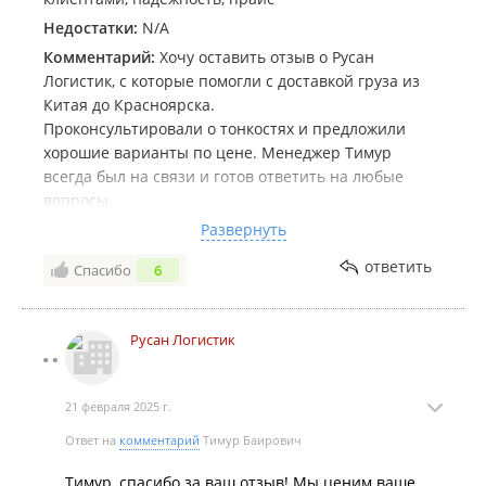
Недостатки:
N/A
Комментарий:
Хочу оставить отзыв о Русан
Логистик, с которые помогли с доставкой груза из
Китая до Красноярска.
Проконсультировали о тонкостях и предложили
хорошие варианты по цене. Менеджер Тимур
всегда был на связи и готов ответить на любые
вопросы.
Развернуть
Также хочу отметить, что помогли нам решить все
ответить
Спасибо
6
вопросы по растаможке. Дали четкие инструкции и
сопровождали весь процесс.
Русан Логистик
21 февраля 2025 г.
Ответ на
комментарий
Тимур Баирович
Тимур, спасибо за ваш отзыв! Мы ценим ваше