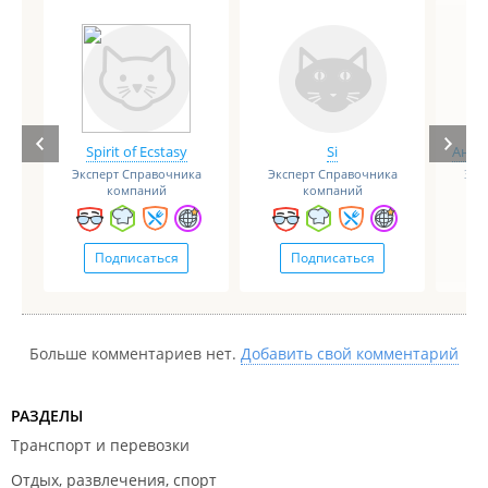
Spirit of Ecstasy
Si
Анге
Эксперт Справочника
Эксперт Справочника
Экс
компаний
компаний
Подписаться
Подписаться
Больше комментариев нет.
Добавить свой комментарий
РАЗДЕЛЫ
Транспорт и перевозки
Отдых, развлечения, спорт