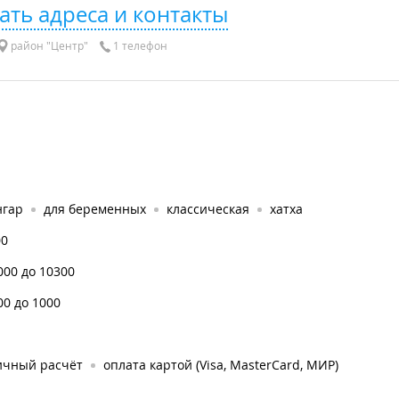
ать адреса и контакты
район "Центр"
1 телефон
нгар
для беременных
классическая
хатха
00
000 до 10300
00 до 1000
ичный расчёт
оплата картой (Visa, MasterCard, МИР)