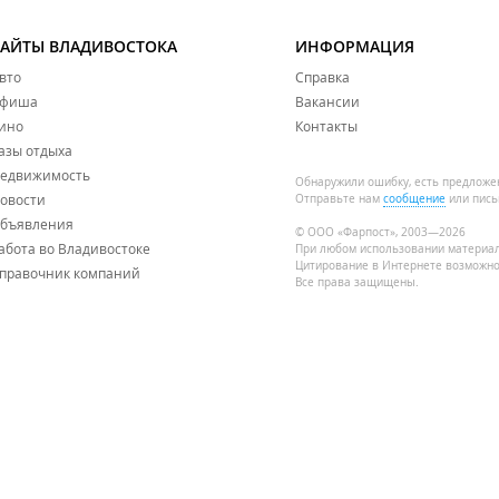
САЙТЫ ВЛАДИВОСТОКА
ИНФОРМАЦИЯ
вто
Справка
фиша
Вакансии
ино
Контакты
азы отдыха
едвижимость
Обнаружили ошибку, есть предложе
овости
Отправьте нам
сообщение
или пись
бъявления
© ООО «Фарпост», 2003—2026
абота во Владивостоке
При любом использовании материа
Цитирование в Интернете возможно
правочник компаний
Все права защищены.