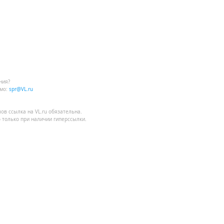
ния?
мо:
spr@VL.ru
лов
ссылка на VL.ru
обязательна.
 только при наличии гиперссылки.