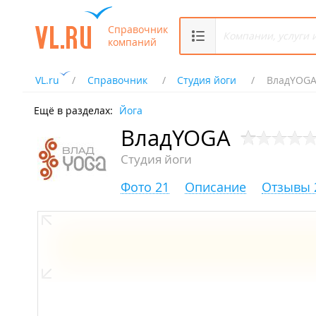
Справочник
компаний
VL.ru
Справочник
Студия йоги
ВладYOG
Ещё в разделах:
Йога
ВладYOGA
Студия йоги
Фото 21
Описание
Отзывы 