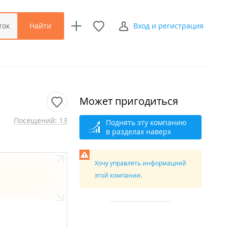
Найти
ток
Вход и регистрация
Может пригодиться
Посещений: 13
Поднять эту компанию
в разделах наверх
Хочу управлять информацией
этой компании.