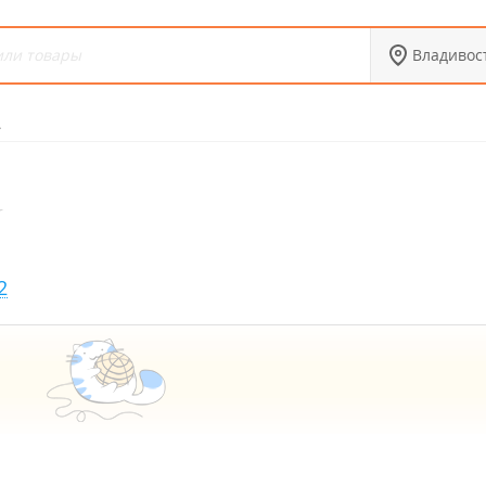
Владивос
A
2